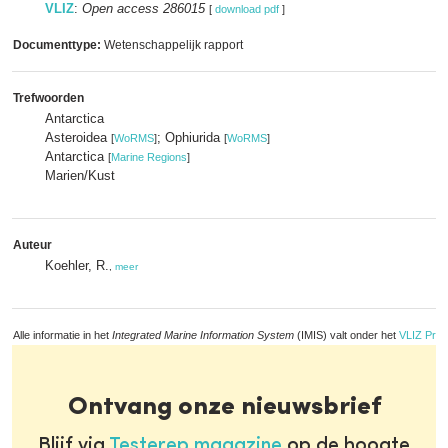
VLIZ
:
Open access 286015
[
download pdf
]
Documenttype:
Wetenschappelijk rapport
Trefwoorden
Antarctica
Asteroidea
; Ophiurida
[
WoRMS
]
[
WoRMS
]
Antarctica
[
Marine Regions
]
Marien/Kust
Auteur
Koehler, R.
,
meer
Alle informatie in het
Integrated Marine Information System
(IMIS) valt onder het
VLIZ Priv
Ontvang onze nieuwsbrief
Blijf via
Testerep magazine
op de hoogte