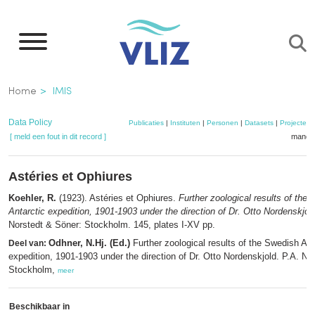
Overslaan
en
naar
de
Kruimelpad
Home
IMIS
inhoud
gaan
Data Policy
Publicaties
|
Instituten
|
Personen
|
Datasets
|
Projecten
[ meld een fout in dit record ]
mandje
Astéries et Ophiures
Koehler, R.
(1923). Astéries et Ophiures.
Further zoological results of the
Antarctic expedition, 1901-1903 under the direction of Dr. Otto Nordenskjol
Norstedt & Söner: Stockholm. 145, plates I-XV pp.
Odhner, N.Hj. (Ed.)
Further zoological results of the Swedish Ant
Deel van:
expedition, 1901-1903 under the direction of Dr. Otto Nordenskjold. P.A. No
Stockholm,
meer
Beschikbaar in