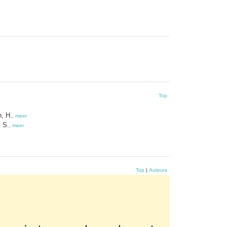
Top
, H.
,
meer
 S.
,
meer
Top
|
Auteurs