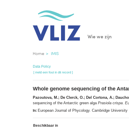
Overslaan
en
naar
de
Main
Wie we zijn
inhoud
gaan
navigatio
Kruimelpad
Home
IMIS
Data Policy
[ meld een fout in dit record ]
Whole genome sequencing of the Antar
Pazoutova, M.; De Clerck, O.; Del Cortona, A.; Dauchot
sequencing of the Antarctic green alga
Prasiola crispa
.
Eu
European Journal of Phycology. Cambridge University
In:
Beschikbaar in