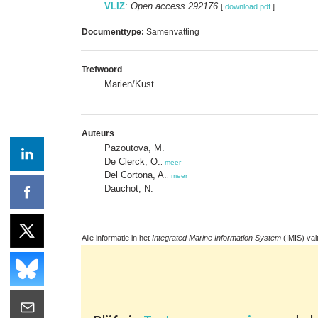
VLIZ
:
Open access 292176
[
download pdf
]
Documenttype:
Samenvatting
Trefwoord
Marien/Kust
Auteurs
Pazoutova, M.
De Clerck, O.
,
meer
Del Cortona, A.
,
meer
Dauchot, N.
Alle informatie in het
Integrated Marine Information System
(IMIS) val