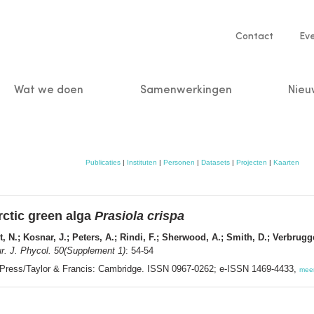
Service
Contact
Ev
navigatio
Wat we doen
Samenwerkingen
Nieu
n
Publicaties
|
Instituten
|
Personen
|
Datasets
|
Projecten
|
Kaarten
ctic green alga
Prasiola crispa
, N.; Kosnar, J.; Peters, A.; Rindi, F.; Sherwood, A.; Smith, D.; Verbrug
r. J. Phycol. 50(Supplement 1)
: 54-54
 Press/Taylor & Francis: Cambridge. ISSN 0967-0262; e-ISSN 1469-4433,
mee