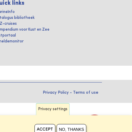
uick links
rineInfo
talogus bibliotheek
IZ-cruises
mpendium voor Kust en Zee
stportaal
heldemonitor
Privacy Policy
-
Terms of use
Privacy settings
NO, THANKS
ACCEPT