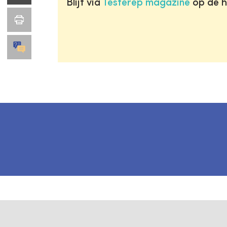
Blijf via
Testerep magazine
op de h