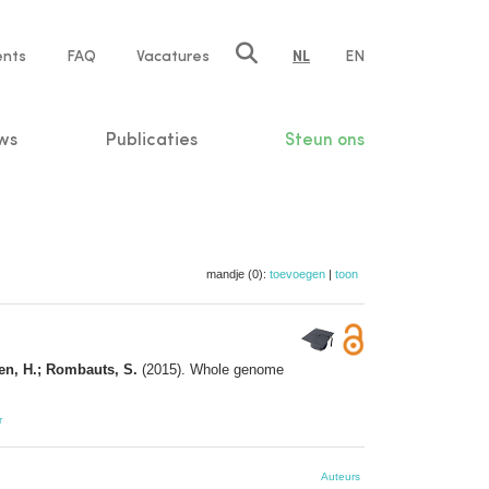
ents
FAQ
Vacatures
NL
EN
n
ws
Publicaties
Steun ons
mandje (0):
toevoegen
|
toon
gen, H.; Rombauts, S.
(2015). Whole genome
r
Auteurs