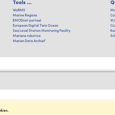
Tools ...
Q
WoRMS
Ma
Marine Regions
Ca
EMODnet portaal
VL
European Digital Twin Ocean
Co
Sea Level Station Monitoring Facility
Ku
Mariene robotica
Sc
Marien Data Archief
okies.