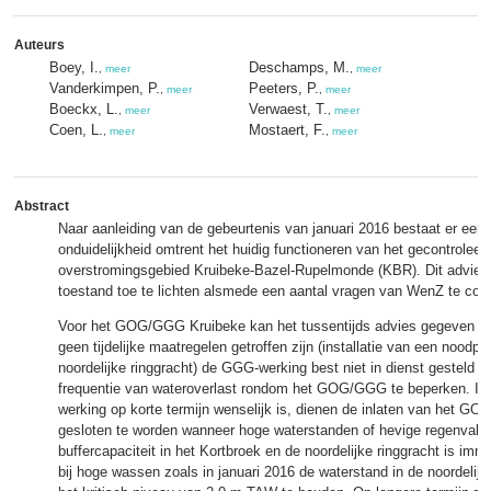
Auteurs
Boey, I.
Deschamps, M.
,
meer
,
meer
Vanderkimpen, P.
Peeters, P.
,
meer
,
meer
Boeckx, L.
Verwaest, T.
,
meer
,
meer
Coen, L.
Mostaert, F.
,
meer
,
meer
Abstract
Naar aanleiding van de gebeurtenis van januari 2016 bestaat er een
onduidelijkheid omtrent het huidig functioneren van het gecontroleer
overstromingsgebied Kruibeke-Bazel-Rupelmonde (KBR). Dit advies 
toestand toe te lichten alsmede een aantal vragen van WenZ te conc
Voor het GOG/GGG Kruibeke kan het tussentijds advies gegeven wo
geen tijdelijke maatregelen getroffen zijn (installatie van een noodp
noordelijke ringgracht) de GGG-werking best niet in dienst gesteld 
frequentie van wateroverlast rondom het GOG/GGG te beperken. I
werking op korte termijn wenselijk is, dienen de inlaten van het G
gesloten te worden wanneer hoge waterstanden of hevige regenval 
buffercapaciteit in het Kortbroek en de noordelijke ringgracht is i
bij hoge wassen zoals in januari 2016 de waterstand in de noordelijk