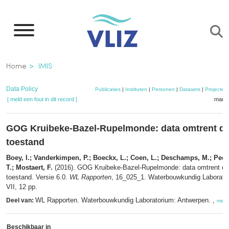
Overslaan
en
naar
de
Kruimelpad
Home
IMIS
inhoud
gaan
Data Policy
Publicaties
|
Instituten
|
Personen
|
Datasets
|
Projecten
[ meld een fout in dit record ]
mandj
GOG Kruibeke-Bazel-Rupelmonde: data omtrent de
toestand
Boey, I.; Vanderkimpen, P.; Boeckx, L.; Coen, L.; Deschamps, M.; Peete
T.; Mostaert, F.
(2016). GOG Kruibeke-Bazel-Rupelmonde: data omtrent de 
toestand. Versie 6.0.
WL Rapporten
, 16_025_1. Waterbouwkundig Laborato
VII, 12 pp.
WL Rapporten. Waterbouwkundig Laboratorium: Antwerpen. ,
Deel van:
meer
Beschikbaar in