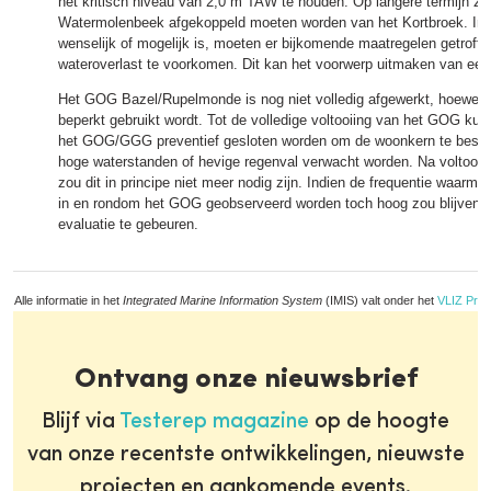
het kritisch niveau van 2,0 m TAW te houden. Op langere termijn zo
Watermolenbeek afgekoppeld moeten worden van het Kortbroek. Indi
wenselijk of mogelijk is, moeten er bijkomende maatregelen getrof
wateroverlast te voorkomen. Dit kan het voorwerp uitmaken van een 
Het GOG Bazel/Rupelmonde is nog niet volledig afgewerkt, hoewel
beperkt gebruikt wordt. Tot de volledige voltooiing van het GOG kun
het GOG/GGG preventief gesloten worden om de woonkern te bes
hoge waterstanden of hevige regenval verwacht worden. Na voltooii
zou dit in principe niet meer nodig zijn. Indien de frequentie waarm
in en rondom het GOG geobserveerd worden toch hoog zou blijven, 
evaluatie te gebeuren.
Alle informatie in het
Integrated Marine Information System
(IMIS) valt onder het
VLIZ Priv
Ontvang onze nieuwsbrief
Blijf via
Testerep magazine
op de hoogte
van onze recentste ontwikkelingen, nieuwste
projecten en aankomende events.