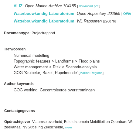
VLIZ
:
Open Marine Archive 304185
[
download pdf
]
Waterbouwkundig Laboratorium
:
Open Repository 302859
[
OWA
]
Waterbouwkundig Laboratorium
:
WL Rapporten
[296076]
Documenttype:
Projectrapport
Trefwoorden
Numerical modelling
Topographic features > Landforms > Flood plains
Water management > Risk > Scenario-analysis
GOG 'Kruibeke, Bazel, Rupelmonde'
[
Marine Regions
]
Author keywords
GOG werking; Gecontroleerde overstromingen
Contactgegevens
Opdrachtgever
: Vlaamse overheid; Beleidsdomein Mobiliteit en Openbare We
zeekanaal NV; Afdeling Zeeschelde
,
meer