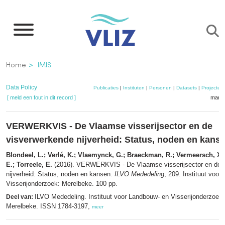
Overslaan
en
naar
de
Kruimelpad
Home
IMIS
inhoud
gaan
Data Policy
Publicaties
|
Instituten
|
Personen
|
Datasets
|
Projecten
[ meld een fout in dit record ]
mandj
VERWERKVIS - De Vlaamse visserijsector en de
visverwerkende nijverheid: Status, noden en kans
Blondeel, L.; Verlé, K.; Vlaemynck, G.; Braeckman, R.; Vermeersch, X.
E.; Torreele, E.
(2016). VERWERKVIS - De Vlaamse visserijsector en de 
nijverheid: Status, noden en kansen.
ILVO Mededeling
, 209. Instituut voo
Visserijonderzoek: Merelbeke. 100 pp.
ILVO Mededeling. Instituut voor Landbouw- en Visserijonderzoek 
Deel van:
Merelbeke. ISSN 1784-3197,
meer