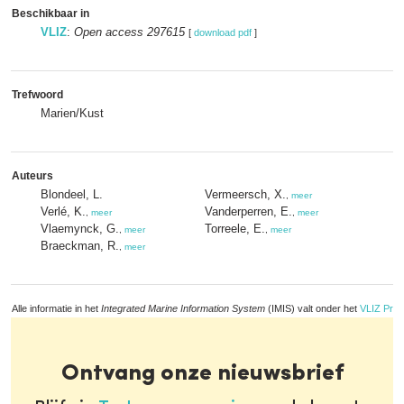
Beschikbaar in
VLIZ
:
Open access 297615
[
download pdf
]
Trefwoord
Marien/Kust
Auteurs
Blondeel, L.
Vermeersch, X.
,
meer
Verlé, K.
Vanderperren, E.
,
meer
,
meer
Vlaemynck, G.
Torreele, E.
,
meer
,
meer
Braeckman, R.
,
meer
Alle informatie in het
Integrated Marine Information System
(IMIS) valt onder het
VLIZ Priv
Ontvang onze nieuwsbrief