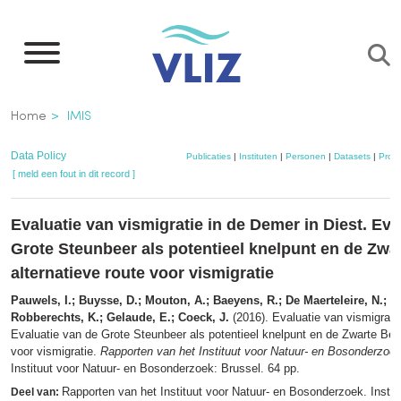
Overslaan
en
naar
de
Kruimelpad
Home
IMIS
inhoud
gaan
Data Policy
Publicaties
|
Instituten
|
Personen
|
Datasets
|
Proje
[ meld een fout in dit record ]
Evaluatie van vismigratie in de Demer in Diest. Eva
Grote Steunbeer als potentieel knelpunt en de Zwa
alternatieve route voor vismigratie
Pauwels, I.; Buysse, D.; Mouton, A.; Baeyens, R.; De Maerteleire, N.; Pi
Robberechts, K.; Gelaude, E.; Coeck, J.
(2016). Evaluatie van vismigratie
Evaluatie van de Grote Steunbeer als potentieel knelpunt en de Zwarte Beek
voor vismigratie.
Rapporten van het Instituut voor Natuur- en Bosonderzoe
Instituut voor Natuur- en Bosonderzoek: Brussel. 64 pp.
Rapporten van het Instituut voor Natuur- en Bosonderzoek. Instit
Deel van: