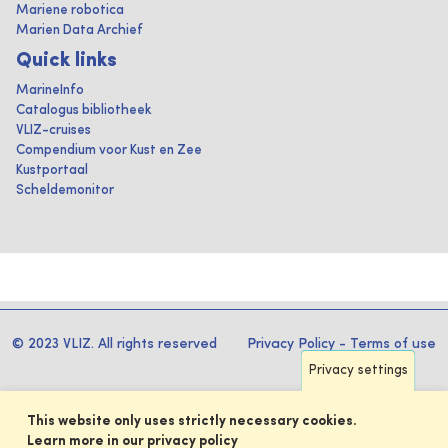
Mariene robotica
Marien Data Archief
Quick links
MarineInfo
Catalogus bibliotheek
VLIZ-cruises
Compendium voor Kust en Zee
Kustportaal
Scheldemonitor
© 2023 VLIZ. All rights reserved
Privacy Policy
-
Terms of use
Privacy settings
This website only uses strictly necessary cookies.
Learn more in our privacy policy