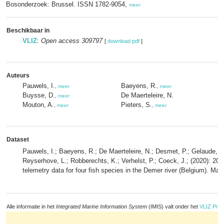
Bosonderzoek: Brussel. ISSN 1782-9054,
meer
Beschikbaar in
VLIZ
:
Open access 309797
[
download pdf
]
Auteurs
Pauwels, I.
Baeyens, R.
,
meer
,
meer
Buysse, D.
De Maerteleire, N.
,
meer
Mouton, A.
Pieters, S.
,
meer
,
meer
Dataset
Pauwels, I.; Baeyens, R.; De Maerteleire, N.; Desmet, P.; Gelaude, E.;
Reyserhove, L.; Robberechts, K.; Verhelst, P.; Coeck, J.; (2020): 
telemetry data for four fish species in the Demer river (Belgium). Mar
Alle informatie in het
Integrated Marine Information System
(IMIS) valt onder het
VLIZ Priv