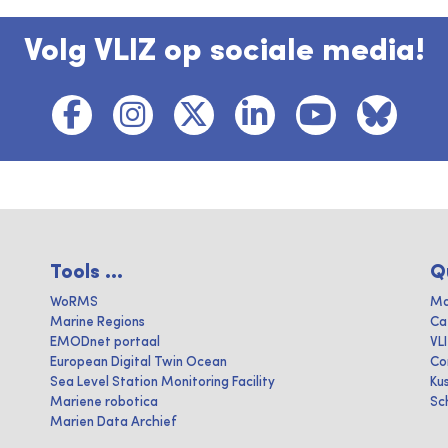
Volg VLIZ op sociale media!
Tools ...
Q
WoRMS
Ma
Marine Regions
Ca
EMODnet portaal
VL
European Digital Twin Ocean
Co
Sea Level Station Monitoring Facility
Ku
Mariene robotica
Sc
Marien Data Archief