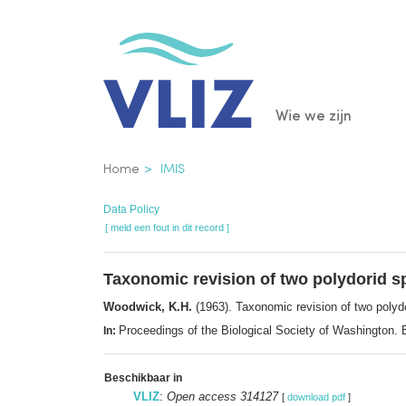
Overslaan
en
naar
de
Main
Wie we zijn
inhoud
gaan
navigatio
Kruimelpad
Home
IMIS
Data Policy
[ meld een fout in dit record ]
Taxonomic revision of two polydorid s
Woodwick, K.H.
(1963). Taxonomic revision of two polyd
Proceedings of the Biological Society of Washington
In:
Beschikbaar in
VLIZ
:
Open access 314127
[
download pdf
]