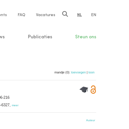
ents
FAQ
Vacatures
NL
EN
n
ws
Publicaties
Steun ons
mandje (0):
toevoegen
|
toon
06-216
3-6327,
meer
Auteur