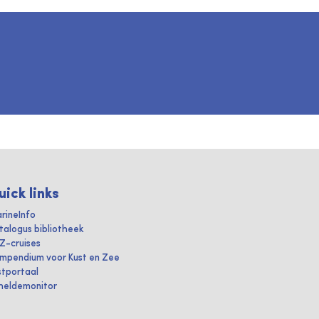
uick links
rineInfo
talogus bibliotheek
IZ-cruises
mpendium voor Kust en Zee
stportaal
heldemonitor