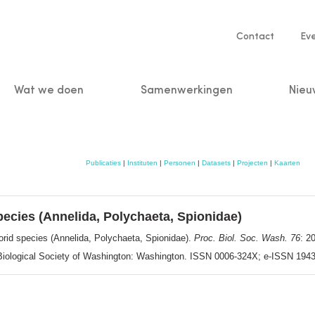
Service
Contact
Ev
navigatio
Wat we doen
Samenwerkingen
Nieu
n
Publicaties
|
Instituten
|
Personen
|
Datasets
|
Projecten
|
Kaarten
pecies (Annelida, Polychaeta, Spionidae)
orid species (Annelida, Polychaeta, Spionidae).
Proc. Biol. Soc. Wash. 76
: 2
. Biological Society of Washington: Washington. ISSN 0006-324X; e-ISSN 194