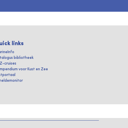
uick links
rineInfo
talogus bibliotheek
IZ-cruises
mpendium voor Kust en Zee
stportaal
heldemonitor