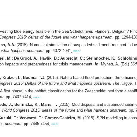
vesting blue energy feasible in the Sea Scheldt river, Flanders, Belgium? Finding
ongress 2015: deltas of the future and what happens upstream.
pp. 1294-13
as, A.A.
(2015). Numerical simulation of suspended sediment transport indu
d what happens upstream.
pp. 4072-4081,
meer
isel, M.; De Groof, A.; Havlik, D.; Aubrecht, C.; Steinnocher, K.; Schlobins
sion impacts and preparedness for crisis management,
in
: Mynett, A. (Ed.)
36t
 Kratzer, I.; Bouma, T.J.
(2015). Nature-based flood protection: the efficien
ngress 2015: Deltas of the future and what happens upstream, The Hague, Th
A first phase in the habitat classification for the Zeeschelde: bed form classif
am.
pp. 7407-7414,
meer
ede, J.; Beirinckx, K.; Maris, T.
(2015). Mud disposal and suspended sedimen
 World Congress 2015: deltas of the future and what happens upstream.
pp. 
uzuki, T.; Verwaest, T.; Gomez-Gesteira, M.
(2015). SPH modelling in coas
ens upstream.
pp. 7445-7454,
meer