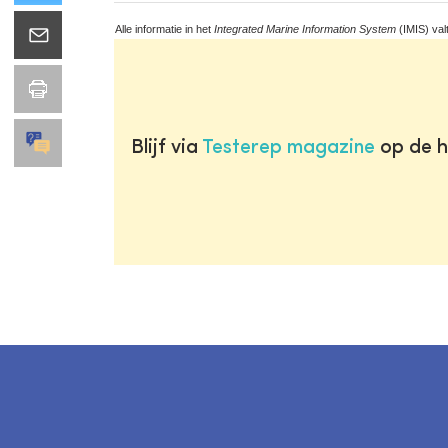
Alle informatie in het
Integrated Marine Information System
(IMIS) val
Blijf via
Testerep magazine
op de h