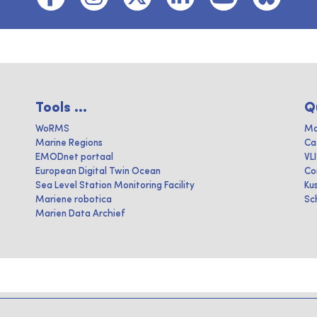
Tools ...
Q
WoRMS
Ma
Marine Regions
Ca
EMODnet portaal
VL
European Digital Twin Ocean
Co
Sea Level Station Monitoring Facility
Ku
Mariene robotica
Sc
Marien Data Archief