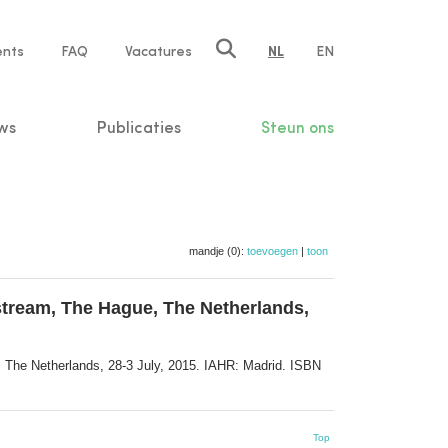
ents
FAQ
Vacatures
NL
EN
n
ws
Publicaties
Steun ons
mandje (0):
toevoegen
|
toon
stream, The Hague, The Netherlands,
 The Netherlands, 28-3 July, 2015. IAHR: Madrid. ISBN
Top