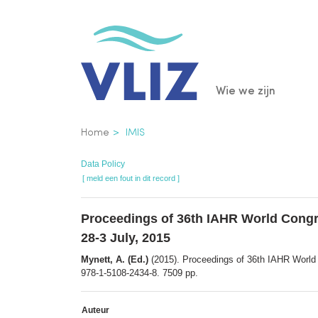
Overslaan
en
naar
de
Main
Wie we zijn
inhoud
gaan
navigatio
Kruimelpad
Home
IMIS
Data Policy
[ meld een fout in dit record ]
Proceedings of 36th IAHR World Congre
28-3 July, 2015
Mynett, A. (Ed.)
(2015). Proceedings of 36th IAHR World 
978-1-5108-2434-8. 7509 pp.
Auteur