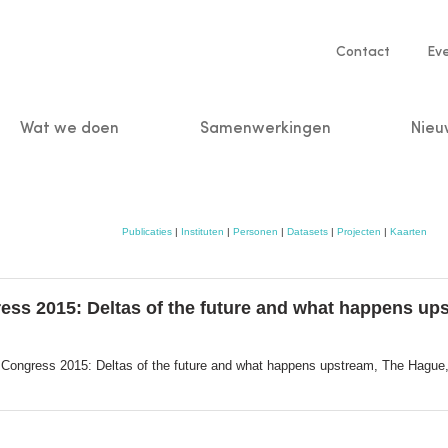
Service
Contact
Ev
navigatio
Wat we doen
Samenwerkingen
Nieu
n
Publicaties
|
Instituten
|
Personen
|
Datasets
|
Projecten
|
Kaarten
ss 2015: Deltas of the future and what happens up
Congress 2015: Deltas of the future and what happens upstream, The Hague,