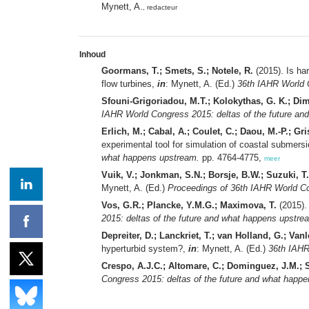
Mynett, A.
, redacteur
Inhoud
Goormans, T.; Smets, S.; Notele, R.
(2015). Is har
flow turbines,
in
: Mynett, A. (Ed.)
36th IAHR World C
Sfouni-Grigoriadou, M.T.; Kolokythas, G. K.; Dim
IAHR World Congress 2015: deltas of the future an
Erlich, M.; Cabal, A.; Coulet, C.; Daou, M.-P.; Gr
experimental tool for simulation of coastal submer
what happens upstream.
pp. 4764-4775,
meer
Vuik, V.; Jonkman, S.N.; Borsje, B.W.; Suzuki, T.;
Mynett, A. (Ed.)
Proceedings of 36th IAHR World Co
Vos, G.R.; Plancke, Y.M.G.; Maximova, T.
(2015). 
2015: deltas of the future and what happens upstre
Depreiter, D.; Lanckriet, T.; van Holland, G.; Vanl
hyperturbid system?,
in
: Mynett, A. (Ed.)
36th IAHR
Crespo, A.J.C.; Altomare, C.; Dominguez, J.M.; S
Congress 2015: deltas of the future and what happ