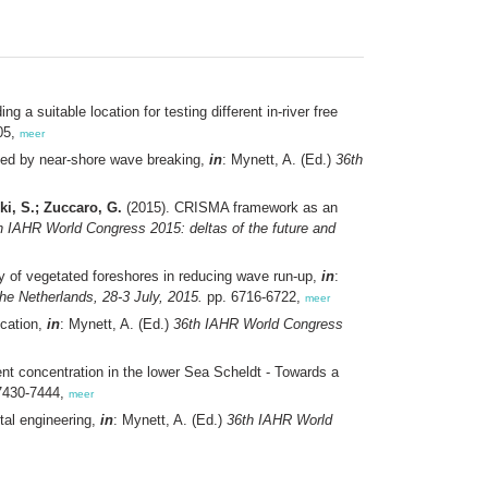
 a suitable location for testing different in-river free
05,
meer
ced by near-shore wave breaking,
in
: Mynett, A. (Ed.)
36th
ki, S.; Zuccaro, G.
(2015). CRISMA framework as an
h IAHR World Congress 2015: deltas of the future and
cy of vegetated foreshores in reducing wave run-up,
in
:
e Netherlands, 28-3 July, 2015.
pp. 6716-6722,
meer
ication,
in
: Mynett, A. (Ed.)
36th IAHR World Congress
t concentration in the lower Sea Scheldt - Towards a
7430-7444,
meer
tal engineering,
in
: Mynett, A. (Ed.)
36th IAHR World