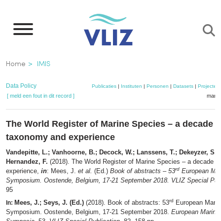
Overslaan
en
naar
de
Kruimelpad
Home
IMIS
inhoud
gaan
Data Policy
Publicaties
|
Instituten
|
Personen
|
Datasets
|
Projecten
[ meld een fout in dit record ]
mandj
The World Register of Marine Species – a decade o
taxonomy and experience
Vandepitte, L.; Vanhoorne, B.; Decock, W.; Lanssens, T.; Dekeyzer, S.; V
Hernandez, F.
(2018). The World Register of Marine Species – a decade o
rd
experience,
in
: Mees, J.
et al.
(Ed.)
Book of abstracts – 53
European Mar
Symposium. Oostende, Belgium, 17-21 September 2018. VLIZ Special Publ
95
rd
Mees, J.; Seys, J. (Ed.)
(2018). Book of abstracts: 53
European Marin
In:
Symposium. Oostende, Belgium, 17-21 September 2018.
European Marine 