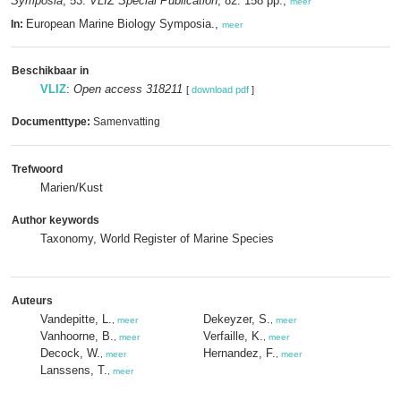
Symposia
, 53.
VLIZ Special Publication
, 82. 158 pp.,
meer
European Marine Biology Symposia.,
In:
meer
Beschikbaar in
VLIZ
:
Open access 318211
[
download pdf
]
Documenttype:
Samenvatting
Trefwoord
Marien/Kust
Author keywords
Taxonomy, World Register of Marine Species
Auteurs
Vandepitte, L.
Dekeyzer, S.
,
meer
,
meer
Vanhoorne, B.
Verfaille, K.
,
meer
,
meer
Decock, W.
Hernandez, F.
,
meer
,
meer
Lanssens, T.
,
meer