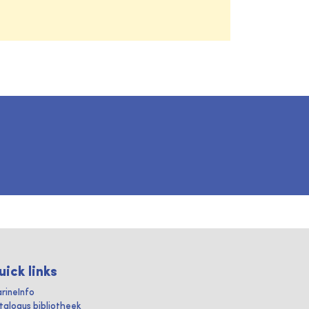
uick links
rineInfo
talogus bibliotheek