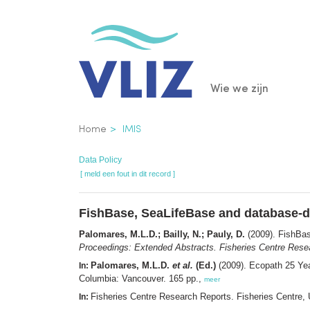
Overslaan
en
naar
de
Main
Wie we zijn
inhoud
gaan
navigatio
Kruimelpad
Home
IMIS
Data Policy
[ meld een fout in dit record ]
FishBase, SeaLifeBase and database-
Palomares, M.L.D.; Bailly, N.; Pauly, D.
(2009). FishBa
Proceedings: Extended Abstracts. Fisheries Centre Rese
Palomares, M.L.D.
et al.
(Ed.)
(2009). Ecopath 25 Ye
In:
Columbia: Vancouver. 165 pp.,
meer
Fisheries Centre Research Reports. Fisheries Centre,
In: