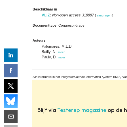
Beschikbaar in
VLIZ
:
Non-open access 318887
[
aanvragen
]
Documenttype:
Congresbijdrage
Auteurs
Palomares, M.L.D.
Bailly, N.
,
meer
Pauly, D.
,
meer
Alle informatie in het
Integrated Marine Information System
(IMIS) val
Blijf via
Testerep magazine
op de h