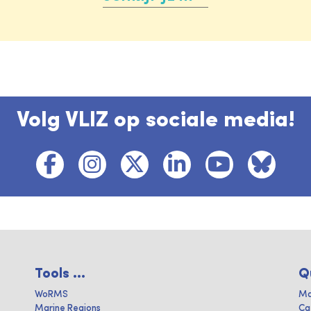
Volg VLIZ op sociale media!
Tools ...
Q
WoRMS
Ma
Marine Regions
Ca