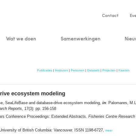
Service
Contact
Ev
navigatio
Wat we doen
Samenwerkingen
Nieu
n
Publicaties
|
Instituten
|
Personen
|
Datasets
|
Projecten
|
Kaarten
drive ecosystem modeling
se, SeaLifeBase and database-drive ecosystem modeling,
in
: Palomares, M.
arch Reports,
17(3): pp. 156-158
ars Conference Proceedings: Extended Abstracts.
Fisheries Centre Research
 University of British Columbia: Vancouver. ISSN 1198-6727,
meer