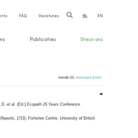
ents
FAQ
Vacatures
NL
EN
n
ws
Publicaties
Steun ons
mandje (0):
toevoegen
|
toon
L.D.
et al.
(Ed.)
Ecopath 25 Years Conference
 Reports
, 17(3). Fisheries Centre, University of British