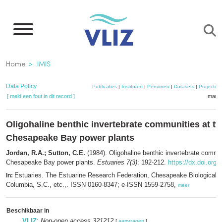
Overslaan
en
naar
de
Kruimelpad
Home
IMIS
inhoud
gaan
Data Policy
Publicaties
|
Instituten
|
Personen
|
Datasets
|
Projecten
[ meld een fout in dit record ]
mandj
Oligohaline benthic invertebrate communities at t
Chesapeake Bay power plants
Jordan, R.A.; Sutton, C.E.
(1984). Oligohaline benthic invertebrate commu
Chesapeake Bay power plants.
Estuaries 7(3)
: 192-212.
https://dx.doi.org
Estuaries. The Estuarine Research Federation, Chesapeake Biological L
In:
Columbia, S.C., etc.,. ISSN 0160-8347; e-ISSN 1559-2758,
meer
Beschikbaar in
VLIZ
:
Non-open access 321212
[
aanvragen
]