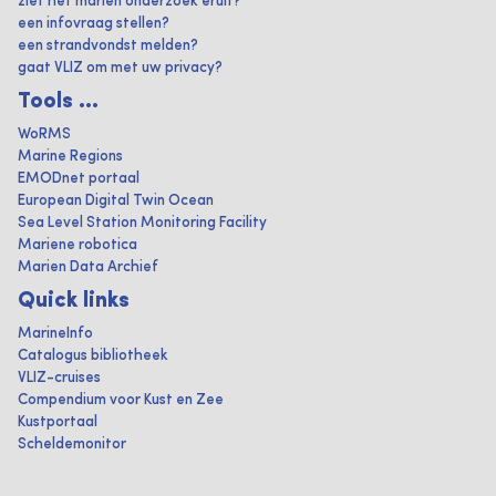
ziet het marien onderzoek eruit?
een infovraag stellen?
een strandvondst melden?
gaat VLIZ om met uw privacy?
Tools ...
WoRMS
Marine Regions
EMODnet portaal
European Digital Twin Ocean
Sea Level Station Monitoring Facility
Mariene robotica
Marien Data Archief
Quick links
MarineInfo
Catalogus bibliotheek
VLIZ-cruises
Compendium voor Kust en Zee
Kustportaal
Scheldemonitor