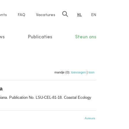
ents
FAQ
Vacatures
NL
EN
n
ws
Publicaties
Steun ons
mandje (0):
toevoegen
|
toon
na
isiana. Publication No. LSU-CEL-81-18. Coastal Ecology
Auteurs