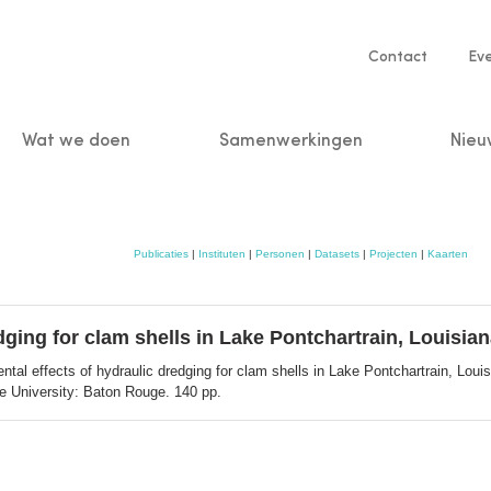
Service
Contact
Ev
navigatio
Wat we doen
Samenwerkingen
Nieu
n
Publicaties
|
Instituten
|
Personen
|
Datasets
|
Projecten
|
Kaarten
dging for clam shells in Lake Pontchartrain, Louisia
tal effects of hydraulic dredging for clam shells in Lake Pontchartrain, Lou
e University: Baton Rouge. 140 pp.