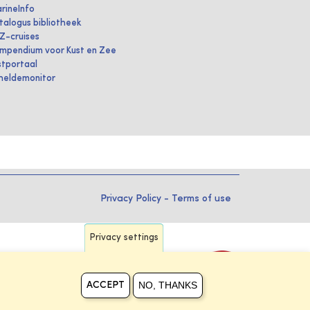
rineInfo
talogus bibliotheek
IZ-cruises
mpendium voor Kust en Zee
stportaal
heldemonitor
Privacy Policy
-
Terms of use
Privacy settings
NO, THANKS
ACCEPT