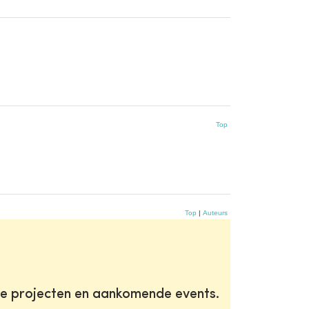
Top
Top
|
Auteurs
te projecten en aankomende events.