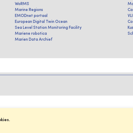
WoRMS
Ma
Marine Regions
Ca
EMODnet portaal
VL
European Digital Twin Ocean
Co
Sea Level Station Monitoring Facility
Ku
Mariene robotica
Sc
Marien Data Archief
okies.