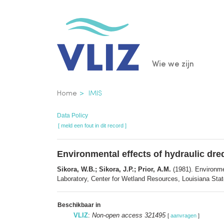
Overslaan
en
naar
de
Main
Wie we zijn
inhoud
gaan
navigatio
Kruimelpad
Home
IMIS
Data Policy
[ meld een fout in dit record ]
Environmental effects of hydraulic dre
Sikora, W.B.; Sikora, J.P.; Prior, A.M.
(1981). Environmen
Laboratory, Center for Wetland Resources, Louisiana Stat
Beschikbaar in
VLIZ
:
Non-open access 321495
[
aanvragen
]