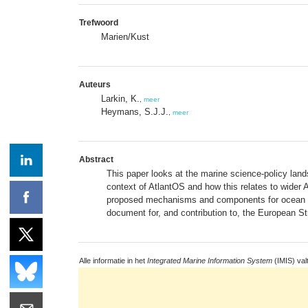
Trefwoord
Marien/Kust
Auteurs
Larkin, K.
,
meer
Heymans, S.J.J.
,
meer
Abstract
This paper looks at the marine science-policy lan
context of AtlantOS and how this relates to wider 
proposed mechanisms and components for ocean coor
document for, and contribution to, the European S
Alle informatie in het
Integrated Marine Information System
(IMIS) val