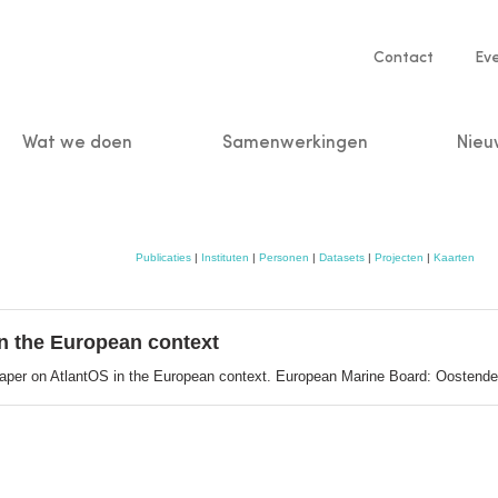
Service
Contact
Ev
navigatio
Wat we doen
Samenwerkingen
Nieu
n
Publicaties
|
Instituten
|
Personen
|
Datasets
|
Projecten
|
Kaarten
in the European context
 paper on AtlantOS in the European context. European Marine Board: Oostende