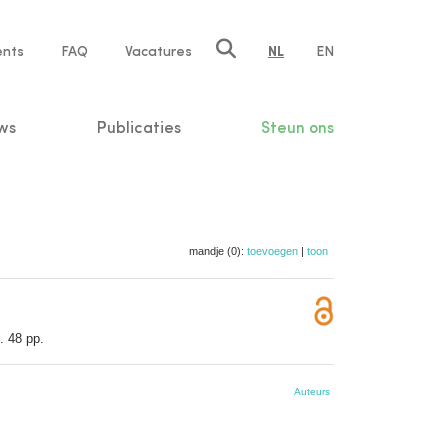
ents
FAQ
Vacatures
NL
EN
n
ws
Publicaties
Steun ons
mandje (0):
toevoegen
|
toon
. 48 pp.
Auteurs