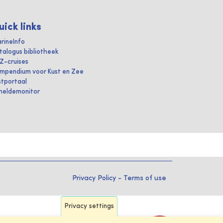
uick links
rineInfo
talogus bibliotheek
IZ-cruises
mpendium voor Kust en Zee
stportaal
heldemonitor
Privacy Policy
-
Terms of use
Privacy settings