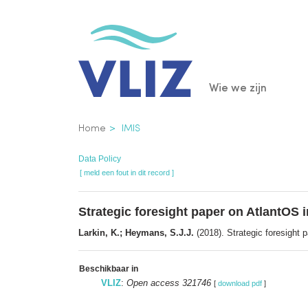
Overslaan
en
naar
de
Main
Wie we zijn
inhoud
gaan
navigatio
Kruimelpad
Home
IMIS
Data Policy
[ meld een fout in dit record ]
Strategic foresight paper on AtlantOS 
Larkin, K.; Heymans, S.J.J.
(2018). Strategic foresight
Beschikbaar in
VLIZ
:
Open access 321746
[
download pdf
]