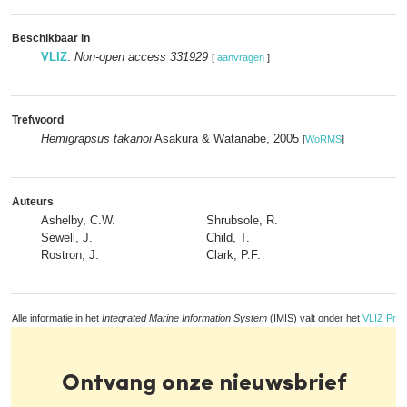
Beschikbaar in
VLIZ
:
Non-open access 331929
[
aanvragen
]
Trefwoord
Hemigrapsus takanoi
Asakura & Watanabe, 2005
[
WoRMS
]
Auteurs
Ashelby, C.W.
Shrubsole, R.
Sewell, J.
Child, T.
Rostron, J.
Clark, P.F.
Alle informatie in het
Integrated Marine Information System
(IMIS) valt onder het
VLIZ Priv
Ontvang onze nieuwsbrief