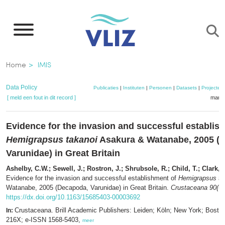
Overslaan
en
naar
de
Kruimelpad
Home
IMIS
inhoud
gaan
Data Policy
Publicaties
|
Instituten
|
Personen
|
Datasets
|
Projecten
[ meld een fout in dit record ]
mandj
Evidence for the invasion and successful establis
Hemigrapsus takanoi
Asakura & Watanabe, 2005 (
Varunidae) in Great Britain
Ashelby, C.W.; Sewell, J.; Rostron, J.; Shrubsole, R.; Child, T.; Clark, P
Evidence for the invasion and successful establishment of
Hemigrapsus ta
Watanabe, 2005 (Decapoda, Varunidae) in Great Britain.
Crustaceana 90(6)
https://dx.doi.org/10.1163/15685403-00003692
Crustaceana. Brill Academic Publishers: Leiden; Köln; New York; Bosto
In:
216X; e-ISSN 1568-5403,
meer