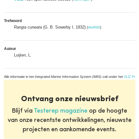
Trefwoord
Rangia cuneata
(G. B. Sowerby I, 1832)
[
WoRMS
]
Auteur
Luijten, L.
Alle informatie in het
Integrated Marine Information System
(IMIS) valt onder het
VLIZ Priv
Ontvang onze nieuwsbrief
Blijf via
Testerep magazine
op de hoogte
van onze recentste ontwikkelingen, nieuwste
projecten en aankomende events.