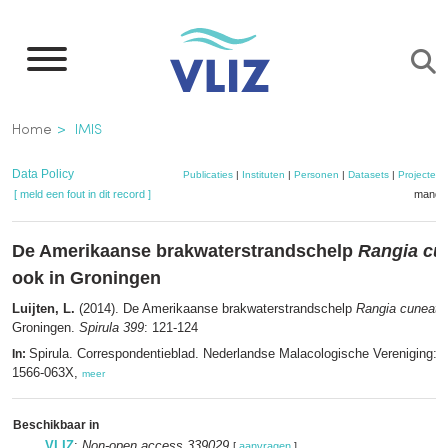
Overslaan
en
naar
de
Kruimelpad
Home
IMIS
inhoud
gaan
Data Policy
Publicaties
|
Instituten
|
Personen
|
Datasets
|
Projecten
[ meld een fout in dit record ]
mandje
De Amerikaanse brakwaterstrandschelp
Rangia cu
ook in Groningen
Luijten, L.
(2014). De Amerikaanse brakwaterstrandschelp
Rangia cuneata
Groningen.
Spirula 399
: 121-124
Spirula. Correspondentieblad. Nederlandse Malacologische Vereniging: 
In:
1566-063X,
meer
Beschikbaar in
VLIZ
:
Non-open access 339029
[
aanvragen
]