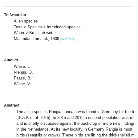
Trefwoorden
Alien species
Taxa > Species > Introduced species
Water > Brackish water
Mactridae Lamarck, 1809
[
WoRMS
]
Auteurs
Wiese, L.
Niehus, O.
Faass, B.
Wiese, V.
Abstract
The alien species Rangia cuneata was found in Germany for the firs
(BOCK et al. 2015). In 2015 and 2016 a second population was rec
and is briefly discussed against the backdrop of more new findings i
in the Netherlands. At its new locality in Germany Rangia is most p
birds (seagulls or crows). These birds are lifting the thickshelled mu