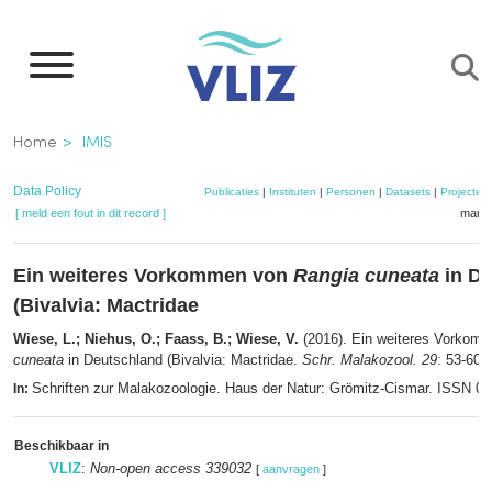
Overslaan
en
naar
de
Kruimelpad
Home
IMIS
inhoud
gaan
Data Policy
Publicaties
|
Instituten
|
Personen
|
Datasets
|
Projecten
[ meld een fout in dit record ]
mandj
Ein weiteres Vorkommen von
Rangia cuneata
in De
(Bivalvia: Mactridae
Wiese, L.; Niehus, O.; Faass, B.; Wiese, V.
(2016). Ein weiteres Vorkom
cuneata
in Deutschland (Bivalvia: Mactridae.
Schr. Malakozool. 29
: 53-60
Schriften zur Malakozoologie. Haus der Natur: Grömitz-Cismar. ISSN 0
In:
Beschikbaar in
VLIZ
:
Non-open access 339032
[
aanvragen
]