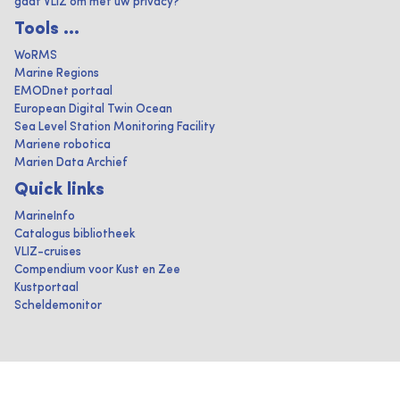
gaat VLIZ om met uw privacy?
Tools ...
WoRMS
Marine Regions
EMODnet portaal
European Digital Twin Ocean
Sea Level Station Monitoring Facility
Mariene robotica
Marien Data Archief
Quick links
MarineInfo
Catalogus bibliotheek
VLIZ-cruises
Compendium voor Kust en Zee
Kustportaal
Scheldemonitor