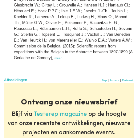
Giesbrecht W.; Giltay L.; Grouvelle A.; Hansen H.J.; Hartlaub Cl.;
Hérouard E.; Hoek P.P.C.; Ihle J.E.W.; Jacobs J.-Ch.; Joubin L.;
Koehler R.; Lameere A.; Leloup E.; Ludwig H.; Maas O.; Monod
Th.; Müller G.W.; Olivier E.; Pelseneer P.; Racovitza E.-G.;
Rousseau E.; Rübsaamen E.H.; Ruffo S.; Schouteden H.; Severin
G.; Stierlin G.; Topsent E.; Tosquinet J.; Vachal J.; Van Beneden
E.; Van Heurck H.; von Marenzeller E.; Wainio E.A.; Waters A.W.;
Commission de la Belgica; (2015): Scientific reports from
expeditions with the Belgica in the Antarctic between 1897-1899 (A.
Gerlache de Gomery),
meer
Afbeeldingen
Top
|
Auteur
|
Dataset
Ontvang onze nieuwsbrief
Blijf via
Testerep magazine
op de hoogte
van onze recentste ontwikkelingen, nieuwste
projecten en aankomende events.