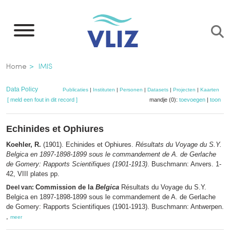
Overslaan
en
naar
de
Kruimelpad
Home
IMIS
inhoud
gaan
Data Policy
Publicaties
|
Instituten
|
Personen
|
Datasets
|
Projecten
|
Kaarten
[ meld een fout in dit record ]
mandje (0):
toevoegen
|
toon
Echinides et Ophiures
Koehler, R.
(1901). Echinides et Ophiures.
Résultats du Voyage du S.Y.
Belgica
en 1897-1898-1899 sous le commandement de A. de Gerlache
de Gomery: Rapports Scientifiques (1901-1913)
. Buschmann: Anvers. 1-
42, VIII plates pp.
Commission de la
Belgica
Résultats du Voyage du S.Y.
Deel van:
Belgica en 1897-1898-1899 sous le commandement de A. de Gerlache
de Gomery: Rapports Scientifiques (1901-1913). Buschmann: Antwerpen.
,
meer