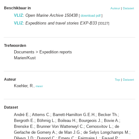
Beschikbaar in
Auteur
|
Dataset
VLIZ
:
Open Marine Archive 150438
[
download pdf
]
VLIZ
:
Expeditions and travel stories EXP-B33
[33127]
Trefwoorden
Documents > Expedition reports
Marien/Kust
Auteur
Top
|
Dataset
Koehler, R.
,
meer
Dataset
André E.; Attems C.; Barrett-Hamilton G.E.H.; Becker Th.;
Bergroth E.; Böhmig L.; Boileau H.; Bourgeois J.; Bovie A.;
Brenske E.; Brunner Von Wattenwyl C.; Cernosvitov L.; de
Gerlache de Gomery A.; de Man J.G.; de Selys Longchamps M.;
Dilwyn J.D.; Dupond C.; Emery C.; Fairmaire L.; Fauvel P.;