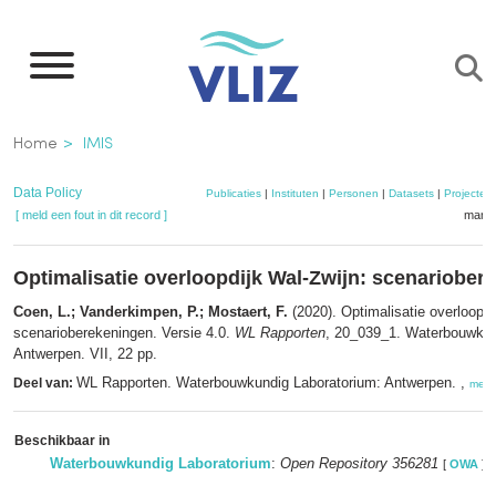
Overslaan
en
naar
de
Kruimelpad
Home
IMIS
inhoud
gaan
Data Policy
Publicaties
|
Instituten
|
Personen
|
Datasets
|
Projecten
[ meld een fout in dit record ]
mandj
Optimalisatie overloopdijk Wal-Zwijn: scenariober
Coen, L.; Vanderkimpen, P.; Mostaert, F.
(2020). Optimalisatie overloopdi
scenarioberekeningen. Versie 4.0.
WL Rapporten
, 20_039_1. Waterbouwkun
Antwerpen. VII, 22 pp.
WL Rapporten. Waterbouwkundig Laboratorium: Antwerpen. ,
Deel van:
meer
Beschikbaar in
Waterbouwkundig Laboratorium
:
Open Repository 356281
[
OWA
]