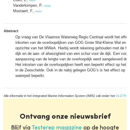
,
meer
Vanderkimpen, P.
,
meer
Mostaert, F.
,
meer
Abstract
Op vraag van De Vlaamse Waterweg Regio Centraal wordt het effec
inkorten van de overloopdijken van GOG Grote Wal-Kleine Wal en G
opzichte van het MWeA. Hierbij wordt rekening gehouden met de hui
dijk en de aan- of afwezigheid van een schor voor de dijk. Een voors
aanpassing van de lengte van de overloopdijk werd aangeleverd doo
Het inkorten van de overloopdijken heeft een beperkt effect op het
in de Zeeschelde. Ook in de nabij gelegen GOG’s is het effect op 
waterpeil beperkt.
Alle informatie in het
Integrated Marine Information System
(IMIS) valt onder het
VLIZ Priv
Ontvang onze nieuwsbrief
Blijf via
Testerep magazine
op de hoogte