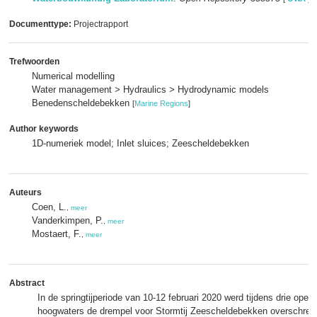
Documenttype:
Projectrapport
Trefwoorden
Numerical modelling
Water management > Hydraulics > Hydrodynamic models
Benedenscheldebekken
[
Marine Regions
]
Author keywords
1D-numeriek model; Inlet sluices; Zeescheldebekken
Auteurs
Coen, L.
,
meer
Vanderkimpen, P.
,
meer
Mostaert, F.
,
meer
Abstract
In de springtijperiode van 10-12 februari 2020 werd tijdens drie ope
hoogwaters de drempel voor Stormtij Zeescheldebekken overschrede