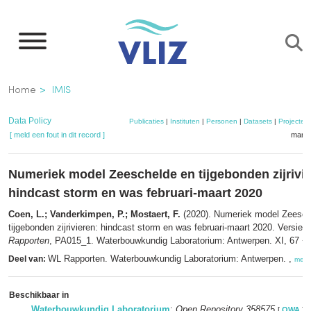
Overslaan
en
naar
de
Kruimelpad
Home
IMIS
inhoud
gaan
Data Policy
Publicaties
|
Instituten
|
Personen
|
Datasets
|
Projecten
[ meld een fout in dit record ]
mandj
Numeriek model Zeeschelde en tijgebonden zijrivie
hindcast storm en was februari-maart 2020
Coen, L.; Vanderkimpen, P.; Mostaert, F.
(2020). Numeriek model Zeesch
tijgebonden zijrivieren: hindcast storm en was februari-maart 2020. Versie 
Rapporten
, PA015_1. Waterbouwkundig Laboratorium: Antwerpen. XI, 67 + 44
WL Rapporten. Waterbouwkundig Laboratorium: Antwerpen. ,
Deel van:
meer
Beschikbaar in
Waterbouwkundig Laboratorium
:
Open Repository 358575
[
OWA
]