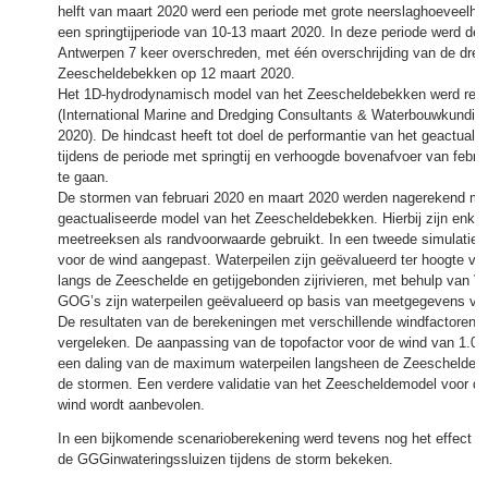
helft van maart 2020 werd een periode met grote neerslaghoeveelhe
een springtijperiode van 10-13 maart 2020. In deze periode werd de
Antwerpen 7 keer overschreden, met één overschrijding van de drem
Zeescheldebekken op 12 maart 2020.
Het 1D-hydrodynamisch model van het Zeescheldebekken werd rece
(International Marine and Dredging Consultants & Waterbouwkundig 
2020). De hindcast heeft tot doel de performantie van het geactual
tijdens de periode met springtij en verhoogde bovenafvoer van febru
te gaan.
De stormen van februari 2020 en maart 2020 werden nagerekend me
geactualiseerde model van het Zeescheldebekken. Hierbij zijn enkel
meetreeksen als randvoorwaarde gebruikt. In een tweede simulatie 
voor de wind aangepast. Waterpeilen zijn geëvalueerd ter hoogte v
langs de Zeeschelde en getijgebonden zijrivieren, met behulp van 
GOG’s zijn waterpeilen geëvalueerd op basis van meetgegevens van
De resultaten van de berekeningen met verschillende windfactoren zi
vergeleken. De aanpassing van de topofactor voor de wind van 1.0 n
een daling van de maximum waterpeilen langsheen de Zeeschelde en z
de stormen. Een verdere validatie van het Zeescheldemodel voor de
wind wordt aanbevolen.
In een bijkomende scenarioberekening werd tevens nog het effect va
de GGGinwateringssluizen tijdens de storm bekeken.