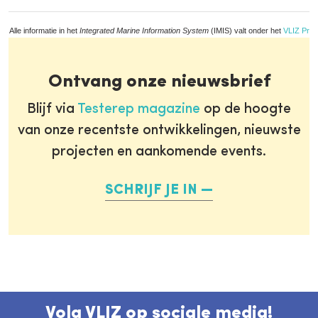
Alle informatie in het
Integrated Marine Information System
(IMIS) valt onder het
VLIZ Priv
Ontvang onze nieuwsbrief
Blijf via
Testerep magazine
op de hoogte
van onze recentste ontwikkelingen, nieuwste
projecten en aankomende events.
SCHRIJF JE IN
Volg VLIZ op sociale media!