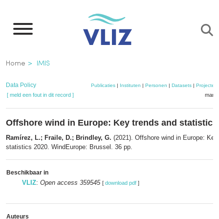
Overslaan
en
naar
de
Kruimelpad
Home
IMIS
inhoud
gaan
Data Policy
Publicaties
|
Instituten
|
Personen
|
Datasets
|
Projecten
[ meld een fout in dit record ]
mandj
Offshore wind in Europe: Key trends and statistics
Ramírez, L.; Fraile, D.; Brindley, G.
(2021). Offshore wind in Europe: Key
statistics 2020. WindEurope: Brussel. 36 pp.
Beschikbaar in
VLIZ
:
Open access 359545
[
download pdf
]
Auteurs