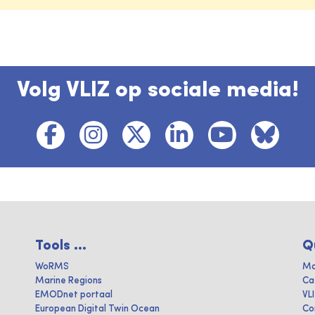
Volg VLIZ op sociale media!
Tools ...
Q
WoRMS
Ma
Marine Regions
Ca
EMODnet portaal
VL
European Digital Twin Ocean
Co