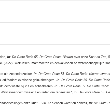
elen,
in
:
De Grote Rede 55. De Grote Rede: Nieuws over onze Kust en Zee,
5
M.
(2022). Walrussen, mammoeten en oerwalvissen op wetenschappelijke safa
ers als zeeonderzoeker,
in
:
De Grote Rede 55. De Grote Rede: Nieuws over o
 & drijfzaden: exotische geluksbrengers,
in
:
De Grote Rede 55. De Grote Rede
t: Zero waste bij vis en schaaldieren,
in
:
De Grote Rede 55. De Grote Rede:
le Walvisvaartcommissie: Een reden om te feesten?,
in
:
De Grote Rede 55. De
sdoelstellingen onze kust - SDG 6: Schoon water en sanitair,
in
:
De Grote R