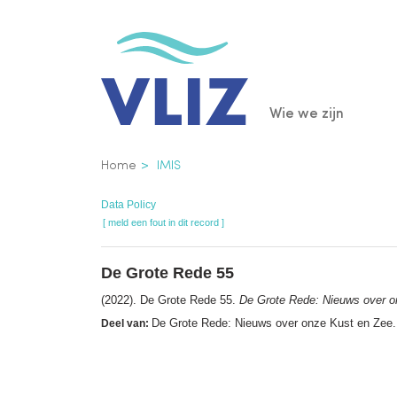
Overslaan
en
naar
de
Main
Wie we zijn
inhoud
gaan
navigatio
Kruimelpad
Home
IMIS
Data Policy
[ meld een fout in dit record ]
De Grote Rede 55
(2022). De Grote Rede 55.
De Grote Rede: Nieuws over o
De Grote Rede: Nieuws over onze Kust en Zee.
Deel van: