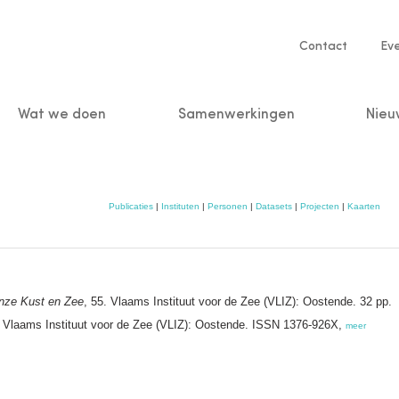
Service
Contact
Ev
navigatio
Wat we doen
Samenwerkingen
Nieu
n
Publicaties
|
Instituten
|
Personen
|
Datasets
|
Projecten
|
Kaarten
nze Kust en Zee
, 55. Vlaams Instituut voor de Zee (VLIZ): Oostende. 32 pp.
 Vlaams Instituut voor de Zee (VLIZ): Oostende. ISSN 1376-926X,
meer