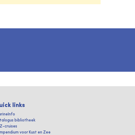
uick links
rineInfo
talogus bibliotheek
IZ-cruises
mpendium voor Kust en Zee