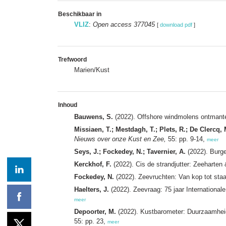
Beschikbaar in
VLIZ
:
Open access 377045
[
download pdf
]
Trefwoord
Marien/Kust
Inhoud
Bauwens, S.
(2022). Offshore windmolens ontmant
Missiaen, T.; Mestdagh, T.; Plets, R.; De Clercq, 
Nieuws over onze Kust en Zee,
55: pp. 9-14,
meer
Seys, J.; Fockedey, N.; Tavernier, A.
(2022). Burg
Kerckhof, F.
(2022). Cis de strandjutter: Zeeharten
Fockedey, N.
(2022). Zeevruchten: Van kop tot staar
Haelters, J.
(2022). Zeevraag: 75 jaar Internationa
meer
Depoorter, M.
(2022). Kustbarometer: Duurzaamheid
55: pp. 23,
meer