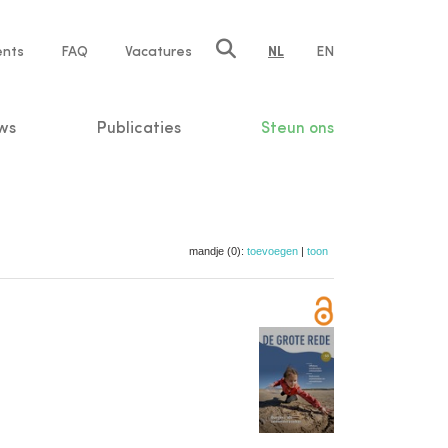
ents
FAQ
Vacatures
NL
EN
n
ws
Publicaties
Steun ons
mandje (0):
toevoegen
|
toon