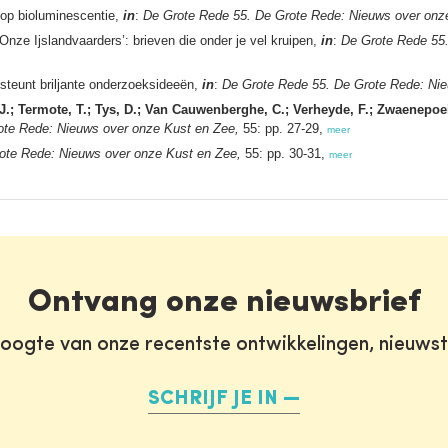
n op bioluminescentie,
in
:
De Grote Rede 55. De Grote Rede: Nieuws over onz
Onze Ijslandvaarders’: brieven die onder je vel kruipen,
in
:
De Grote Rede 55.
steunt briljante onderzoeksideeën,
in
:
De Grote Rede 55. De Grote Rede: Nie
J.; Termote, T.; Tys, D.; Van Cauwenberghe, C.; Verheyde, F.; Zwaenepoel
ote Rede: Nieuws over onze Kust en Zee,
55: pp. 27-29,
meer
ote Rede: Nieuws over onze Kust en Zee,
55: pp. 30-31,
meer
Ontvang onze nieuwsbrief
oogte van onze recentste ontwikkelingen, nieuws
SCHRIJF JE IN