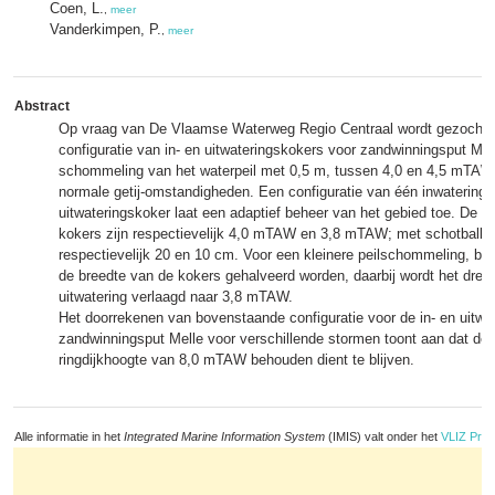
Coen, L.
,
meer
Vanderkimpen, P.
,
meer
Abstract
Op vraag van De Vlaamse Waterweg Regio Centraal wordt gezocht 
configuratie van in- en uitwateringskokers voor zandwinningsput Mel
schommeling van het waterpeil met 0,5 m, tussen 4,0 en 4,5 mTAW,
normale getij-omstandigheden. Een configuratie van één inwatering
uitwateringskoker laat een adaptief beheer van het gebied toe. De 
kokers zijn respectievelijk 4,0 mTAW en 3,8 mTAW; met schotbalk
respectievelijk 20 en 10 cm. Voor een kleinere peilschommeling, 
de breedte van de kokers gehalveerd worden, daarbij wordt het drem
uitwatering verlaagd naar 3,8 mTAW.
Het doorrekenen van bovenstaande configuratie voor de in- en uitwa
zandwinningsput Melle voor verschillende stormen toont aan dat de
ringdijkhoogte van 8,0 mTAW behouden dient te blijven.
Alle informatie in het
Integrated Marine Information System
(IMIS) valt onder het
VLIZ Priv