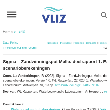
Overslaan
en
naar
de
Kruimelpad
Home
IMIS
inhoud
gaan
Data Policy
Publicaties
|
Instituten
|
Personen
|
Datasets
|
Projecten
[ meld een fout in dit record ]
mandj
Sigma – Zandwinningsput Melle: deelrapport 1. Ext
scenarioberekeningen
Coen, L.; Vanderkimpen, P.
(2022). Sigma – Zandwinningsput Melle: deelr
scenarioberekeningen. Versie 4.0.
WL Rapporten
, 22_023_1. Waterbouwku
Laboratorium: Antwerpen. VI, 19 pp.
https://dx.doi.org/10.48607/116
WL Rapporten. Waterbouwkundig Laboratorium: Antwerpen. ,
Deel van:
meer
Beschikbaar in
Waterbouwkundig Laboratorium
:
Open Repository 380368
[
OWA
]