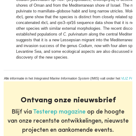
shores of Oman and from the Mediterranean shore of Israel. The ne
pulvinate to mamillate–globose habit and long narrow utricles. Molec
rbc
L gene show that the species is distinct from closely related spe
concatenated
rbc
L and
rps
3–
rpl
16 sequence data show that it is not 
other species with similar external morphologies. The recent discove
established populations of
C. pulvinatum
along the central Mediterra
suggests that it is a new Lessepsian migrant into the Mediterranea
and invasion success of the genus
Codium
, now with four alien spec
Levantine Sea, and some ecological aspects are also discussed in li
discovery of the new species.
Alle informatie in het
Integrated Marine Information System
(IMIS) valt onder het
VLIZ Priv
Ontvang onze nieuwsbrief
Blijf via
Testerep magazine
op de hoogte
van onze recentste ontwikkelingen, nieuwste
projecten en aankomende events.