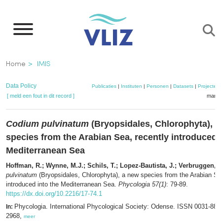
Overslaan
en
naar
de
Kruimelpad
Home
IMIS
inhoud
gaan
Data Policy
Publicaties
|
Instituten
|
Personen
|
Datasets
|
Projecten
[ meld een fout in dit record ]
mandj
Codium pulvinatum
(Bryopsidales, Chlorophyta), 
species from the Arabian Sea, recently introduced 
Mediterranean Sea
Hoffman, R.; Wynne, M.J.; Schils, T.; Lopez-Bautista, J.; Verbruggen, 
pulvinatum
(Bryopsidales, Chlorophyta), a new species from the Arabian Se
introduced into the Mediterranean Sea.
Phycologia 57(1)
: 79-89.
https://dx.doi.org/10.2216/17-74.1
Phycologia. International Phycological Society: Odense. ISSN 0031-88
In:
2968,
meer