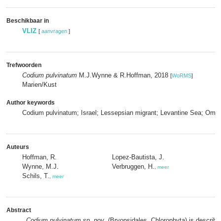
Beschikbaar in
VLIZ
[
aanvragen
]
Trefwoorden
Codium pulvinatum
M.J.Wynne & R.Hoffman, 2018
[
WoRMS
]
Marien/Kust
Author keywords
Codium pulvinatum; Israel; Lessepsian migrant; Levantine Sea; Oman;
Auteurs
Hoffman, R.
Lopez-Bautista, J.
Wynne, M.J.
Verbruggen, H.
,
meer
Schils, T.
,
meer
Abstract
Codium pulvinatum sp. nov
. (Bryopsidales, Chlorophyta) is describ