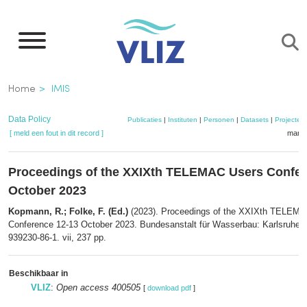
Overslaan
en
naar
de
Kruimelpad
Home
IMIS
inhoud
gaan
Data Policy
Publicaties
|
Instituten
|
Personen
|
Datasets
|
Projecten
[ meld een fout in dit record ]
mandj
Proceedings of the XXIXth TELEMAC Users Confer
October 2023
Kopmann, R.; Folke, F. (Ed.)
(2023). Proceedings of the XXIXth TELEM
Conference 12-13 October 2023. Bundesanstalt für Wasserbau: Karlsruhe.
939230-86-1. vii, 237 pp.
Beschikbaar in
VLIZ
:
Open access 400505
[
download pdf
]