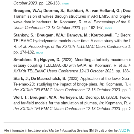
October 2023.
pp. 126-133,
meer
Breugem, W.A.; Doorme, S.; Bakhtiari, A.; van Holland, G.; Decro
Transmission of waves through structures in ARTEMIS, and long-term
wave data in harbours,
in
: Kopmann, R.
et al.
Proceedings of the X
Users Conference 12-13 October 2023.
pp. 162-167,
meer
Stankov, S.; Breugem, W.A.; Damova, M.; Koutrouveli, T.; Decrop
TELEMAC hydrodynamic models over time: A case study with the D
R.
et al.
Proceedings of the XXIXth TELEMAC Users Conference 12-
pp. 174-182,
meer
Smolders, S.; Nguyen, D.
(2023). Modelling a turbidity maximum in
estuary coupling TELEMAC-3D with GAIA,
in
: Kopmann, R.
et al.
Pr
XXIXth TELEMAC Users Conference 12-13 October 2023.
pp. 183-1
Stark, J.; De Maerschalck, B.
(2023). Application of the lower Sea S
Telemac-2D: studiying the impact of bridge piers,
in
: Kopmann, R.
et 
the XXIXth TELEMAC Users Conference 12-13 October 2023.
pp. 19
Wolf, T.; Breugem, W.A.; Verheyen, B.; Decrop, B.
(2023). Two-way-
and far-field models for the simulation of plumes,
in
: Kopmann, R.
et 
the XXIXth TELEMAC Users Conference 12-13 October 2023.
pp. 22
Alle informatie in het
Integrated Marine Information System
(IMIS) valt onder het
VLIZ Priv