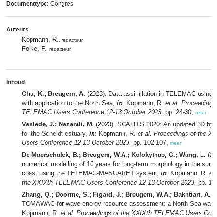
Documenttype:
Congres
Auteurs
Kopmann, R.
, redacteur
Folke, F.
, redacteur
Inhoud
Chu, K.; Breugem, A.
(2023). Data assimilation in TELEMAC using op
with application to the North Sea,
in
: Kopmann, R.
et al.
Proceedings
TELEMAC Users Conference 12-13 October 2023.
pp. 24-30,
meer
Vanlede, J.; Nazarali, M.
(2023). SCALDIS 2020: An updated 3D hy
for the Scheldt estuary,
in
: Kopmann, R.
et al.
Proceedings of the 
Users Conference 12-13 October 2023.
pp. 102-107,
meer
De Maerschalck, B.; Breugem, W.A.; Kolokythas, G.; Wang, L.
(20
numerical modelling of 10 years for long-term morphology in the surf 
coast using the TELEMAC-MASCARET system,
in
: Kopmann, R.
et 
the XXIXth TELEMAC Users Conference 12-13 October 2023.
pp. 10
Zhang, Q.; Doorme, S.; Figard, J.; Breugem, W.A.; Bakhtiari, A.
(2
TOMAWAC for wave energy resource assessment: a North Sea wave
Kopmann, R.
et al.
Proceedings of the XXIXth TELEMAC Users Conf