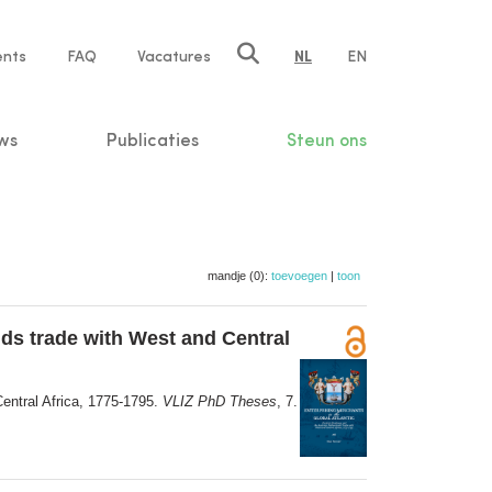
ents
FAQ
Vacatures
NL
EN
n
ws
Publicaties
Steun ons
mandje (0):
toevoegen
|
toon
nds trade with West and Central
Central Africa, 1775-1795.
VLIZ PhD Theses
, 7.