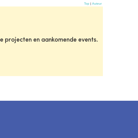
Top
|
Auteur
te projecten en aankomende events.