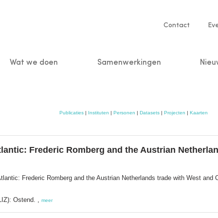
Service
Contact
Ev
navigatio
Wat we doen
Samenwerkingen
Nieu
n
Publicaties
|
Instituten
|
Personen
|
Datasets
|
Projecten
|
Kaarten
tlantic: Frederic Romberg and the Austrian Netherla
Atlantic: Frederic Romberg and the Austrian Netherlands trade with West and 
LIZ): Ostend. ,
meer