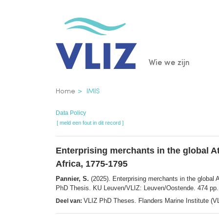
Overslaan
en
naar
de
Main
Wie we zijn
inhoud
gaan
navigatio
Kruimelpad
Home
IMIS
Data Policy
[ meld een fout in dit record ]
Enterprising merchants in the global A
Africa, 1775-1795
Pannier, S.
(2025). Enterprising merchants in the global 
PhD Thesis. KU Leuven/VLIZ: Leuven/Oostende. 474 pp.
VLIZ PhD Theses. Flanders Marine Institute (V
Deel van: