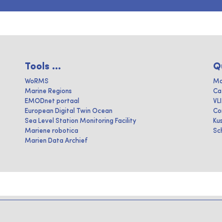
Tools ...
Q
WoRMS
Ma
Marine Regions
Ca
EMODnet portaal
VL
European Digital Twin Ocean
Co
Sea Level Station Monitoring Facility
Ku
Mariene robotica
Sc
Marien Data Archief