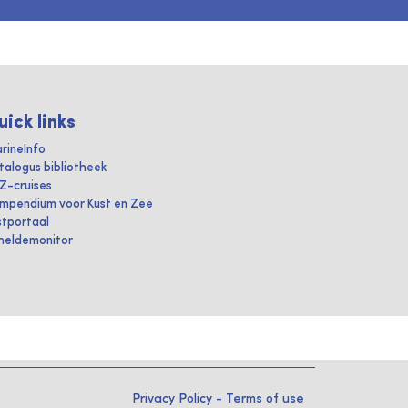
uick links
rineInfo
talogus bibliotheek
IZ-cruises
mpendium voor Kust en Zee
stportaal
heldemonitor
Privacy Policy
-
Terms of use