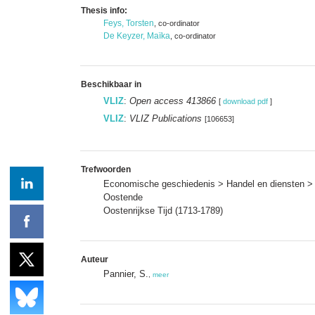
Thesis info:
Feys, Torsten
, co-ordinator
De Keyzer, Maïka
, co-ordinator
Beschikbaar in
VLIZ
:
Open access 413866
[
download pdf
]
VLIZ
:
VLIZ Publications
[106653]
Trefwoorden
Economische geschiedenis > Handel en diensten >
Oostende
Oostenrijkse Tijd (1713-1789)
Auteur
Pannier, S.
,
meer