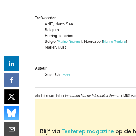
Trefwoorden
ANE, North Sea
Belgium
Herring fisheries
België
; Noordzee
[
Marine Regions
]
[
Marine Regions
]
Marien/Kust
Auteur
Gilis, Ch.
,
meer
Alle informatie in het
Integrated Marine Information System
(IMIS) val
Blijf via
Testerep magazine
op de h