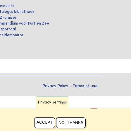
rineInfo
talogus bibliotheek
IZ-cruises
mpendium voor Kust en Zee
stportaal
heldemonitor
Privacy Policy
-
Terms of use
Privacy settings
NO, THANKS
ACCEPT