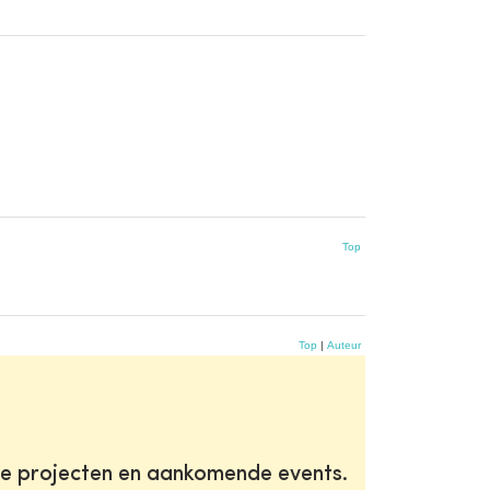
Top
Top
|
Auteur
te projecten en aankomende events.