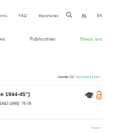
ents
FAQ
Vacatures
NL
EN
n
ws
Publicaties
Steun ons
mandje (0):
toevoegen
|
toon
e 1944-45")
(1942-1945)
: 75-78
Auteur