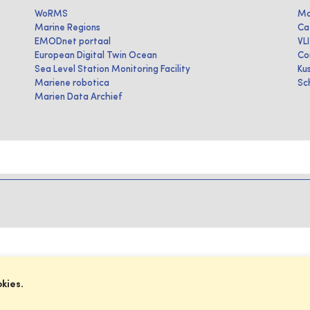
WoRMS
Ma
Marine Regions
Ca
EMODnet portaal
VL
European Digital Twin Ocean
Co
Sea Level Station Monitoring Facility
Ku
Mariene robotica
Sc
Marien Data Archief
okies.