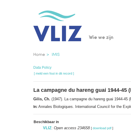
Overslaan
en
naar
de
Main
Wie we zijn
inhoud
gaan
navigatio
Kruimelpad
Home
IMIS
Data Policy
[ meld een fout in dit record ]
La campagne du hareng guai 1944-45 (
Gilis, Ch.
(1947). La campagne du hareng guai 1944-45 (
Annales Biologiques. International Council for the E
In:
Beschikbaar in
VLIZ
:
Open access 234658
[
download pdf
]