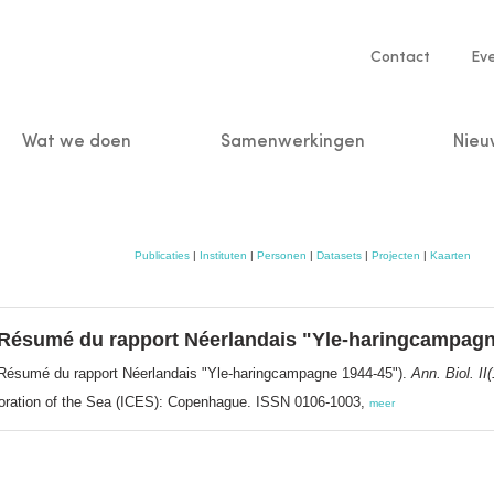
Service
Contact
Ev
navigatio
Wat we doen
Samenwerkingen
Nieu
n
Publicaties
|
Instituten
|
Personen
|
Datasets
|
Projecten
|
Kaarten
Résumé du rapport Néerlandais "Yle-haringcampagn
Résumé du rapport Néerlandais "Yle-haringcampagne 1944-45").
Ann. Biol. II
xploration of the Sea (ICES): Copenhague. ISSN 0106-1003,
meer