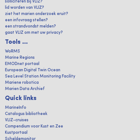
solliciteren bij VLIZ?
lid worden van VLIZ?
ziet het marien onderzoek eruit?
een infovraag stellen?
een strandvondst melden?
gaat VLIZ om met uw privacy?
Tools ...
WoRMS
Marine Regions
EMODnet portaal
European Digital Twin Ocean
Sea Level Station Monitoring Facility
Mariene robotica
Marien Data Archief
Quick links
MarineInfo
Catalogus bibliotheek
VLIZ-cruises
Compendium voor Kust en Zee
Kustportaal
Scheldemonitor