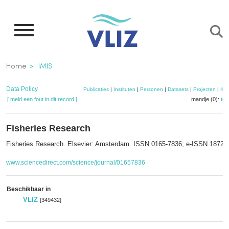
Overslaan
en
naar
de
Kruimelpad
Home
IMIS
inhoud
gaan
Data Policy
Publicaties
|
Instituten
|
Personen
|
Datasets
|
Projecten
|
Kaa
[ meld een fout in dit record ]
mandje (0):
to
Fisheries Research
Fisheries Research. Elsevier: Amsterdam. ISSN 0165-7836; e-ISSN 1872-
www.sciencedirect.com/science/journal/01657836
Beschikbaar in
VLIZ
[349432]