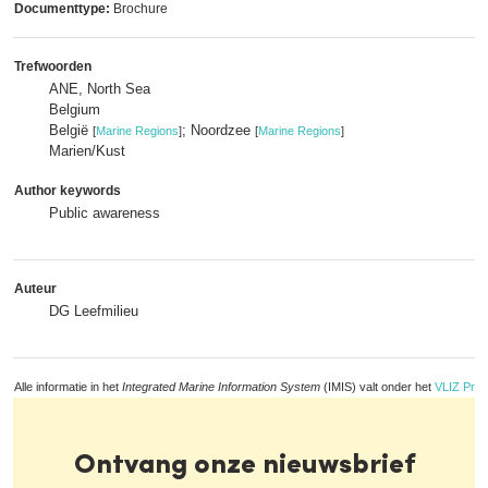
Documenttype:
Brochure
Trefwoorden
ANE, North Sea
Belgium
België
; Noordzee
[
Marine Regions
]
[
Marine Regions
]
Marien/Kust
Author keywords
Public awareness
Auteur
DG Leefmilieu
Alle informatie in het
Integrated Marine Information System
(IMIS) valt onder het
VLIZ Priv
Ontvang onze nieuwsbrief