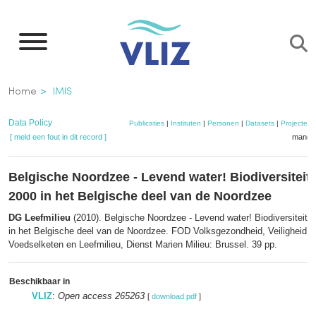
Overslaan
en
naar
de
Kruimelpad
Home
IMIS
inhoud
gaan
Data Policy
Publicaties
|
Instituten
|
Personen
|
Datasets
|
Projecten
[ meld een fout in dit record ]
mandje
Belgische Noordzee - Levend water! Biodiversiteit
2000 in het Belgische deel van de Noordzee
DG Leefmilieu
(2010). Belgische Noordzee - Levend water! Biodiversiteit 
in het Belgische deel van de Noordzee. FOD Volksgezondheid, Veiligheid v
Voedselketen en Leefmilieu, Dienst Marien Milieu: Brussel. 39 pp.
Beschikbaar in
VLIZ
:
Open access 265263
[
download pdf
]