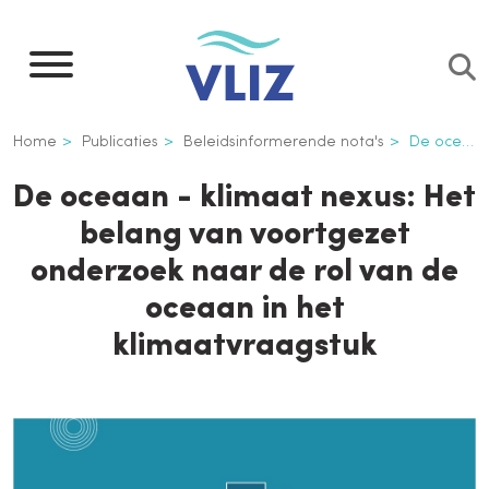
Overslaan
en
naar
de
Kruimelpad
Home
Publicaties
Beleidsinformerende nota's
De oceaan - klimaat nexus: Het belang van voortgezet onderzoek naar de rol van de oceaan in het klimaatvraagstuk
inhoud
gaan
De oceaan - klimaat nexus: Het
belang van voortgezet
onderzoek naar de rol van de
oceaan in het
klimaatvraagstuk