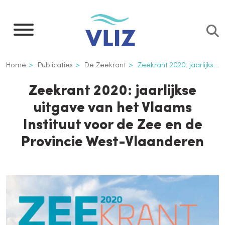
Overslaan
en
naar
de
Kruimelpad
Home
Publicaties
De Zeekrant
Zeekrant 2020: jaarlijkse uitgave van het Vlaams Instituut voor de Zee en de Provincie West-Vlaanderen
inhoud
gaan
Zeekrant 2020: jaarlijkse
uitgave van het Vlaams
Instituut voor de Zee en de
Provincie West-Vlaanderen