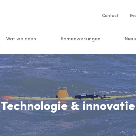
Service
Contact
Ev
navigatio
Wat we doen
Samenwerkingen
Nieu
n
Technologie & innovatie