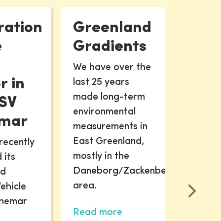
ration
Greenland
Sona
e
Gradients
VLIZ de
2
the Son
We have over the
a new
r in
last 25 years
observa
made long-term
SV
to moni
environmental
mar
term ch
measurements in
the sea
East Greenland,
recently
mostly in the
 its
Read m
Daneborg/Zackenberg
ed
area.
ehicle
dhemar
Read more