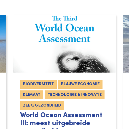
BIODIVERSITEIT
BLAUWE ECONOMIE
KLIMAAT
TECHNOLOGIE & INNOVATIE
ZEE & GEZONDHEID
World Ocean Assessment
III: meest uitgebreide