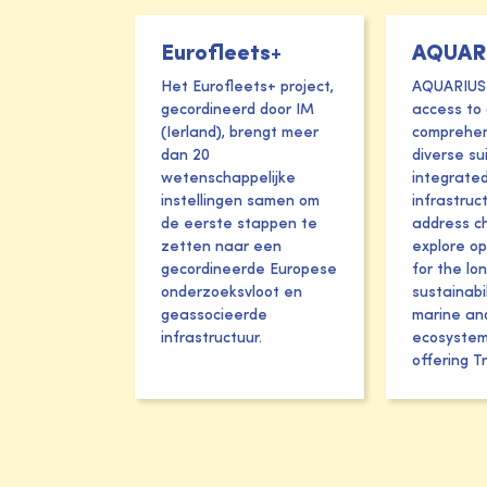
Eurofleets+
AQUAR
ogger
Integration
Green
Het Eurofleets+ project,
AQUARIUS 
of the
Gradi
oped
gecordineerd door IM
access to
(Ierland), brengt meer
comprehen
pCO2
gger,
We have o
dan 20
diverse su
sensor in
wetenschappelijke
last 25 ye
integrate
instellingen samen om
infrastruc
 tool
made long
the USV
de eerste stappen te
address c
long-
environme
zetten naar een
explore op
Adhemar
es on
gecordineerde Europese
for the lo
measureme
onderzoeksvloot en
sustainabil
.
East Green
VLIZ has recently
geassocieerde
marine an
infrastructuur.
ecosystems
mostly in 
enhanced its
offering T
Daneborg
Unmanned
area.
Surface Vehicle
(USV) Adhemar
Read mor
with the