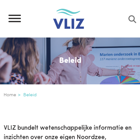
Overslaan
en
naar
de
inhoud
gaan
Beleid
Kruimelpad
Home
Beleid
Beleid
VLIZ bundelt wetenschappelijke informatie en
inzichten over onze eigen Noordzee,