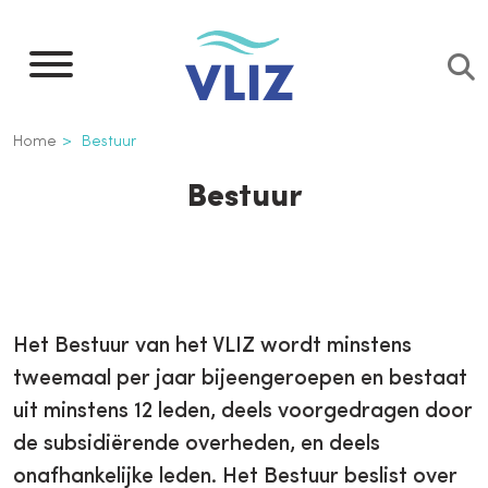
Overslaan
en
naar
de
Kruimelpad
Home
Bestuur
inhoud
gaan
Bestuur
Het Bestuur van het VLIZ wordt minstens
tweemaal per jaar bijeengeroepen en bestaat
uit minstens 12 leden, deels voorgedragen door
de subsidiërende overheden, en deels
onafhankelijke leden. Het Bestuur beslist over