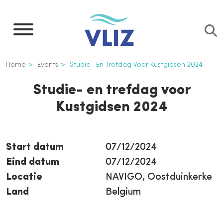
Overslaan
en
naar
de
Kruimelpad
Home
Events
Studie- En Trefdag Voor Kustgidsen 2024
inhoud
gaan
Studie- en trefdag voor
Kustgidsen 2024
Start datum
07/12/2024
Eind datum
07/12/2024
Locatie
NAVIGO, Oostduinkerke
Land
Belgium