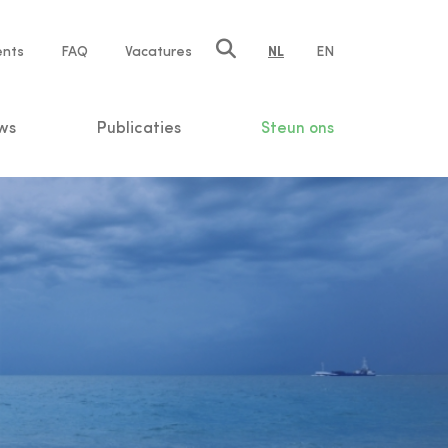
ents
FAQ
Vacatures
NL
EN
n
ws
Publicaties
Steun ons