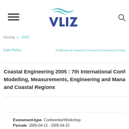
Overslaan
en
naar
de
Kruimelpad
Home
IMIS
inhoud
gaan
Data Policy
Publicaties
|
Instituten
|
Personen
|
Datasets
|
Projecte
Coastal Engineering 2005 : 7th International Conf
Modelling, Measurements, Engineering and Manag
and Coastal Regions
[
Evenement-type
: Conferentie/Workshop
Periode
: 2005-04-13 - 2005-04-15