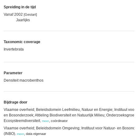
Spreiding in de tijd
Vanaf 2002
[Gestart]
Jaarlijks
Taxonomic coverage
Invertebrata
Parameter
Densiteit macrobenthos
Bijdrage door
Vlaamse overheid; Beleidsdomein Leefmilieu, Natuur en Energie; Instituut voor 
en Bosonderzoek; Afdeling Biodiversiteit en Natuurlijk Milieu; Onderzoeksgroep
Ecosysteemdiversiteit
,
coördinator
,
meer
Vlaamse overheid; Beleidsdomein Omgeving; Instituut voor Natuur- en Bosonde
(INBO)
,
data eigenaar
,
meer