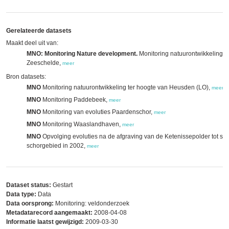
Gerelateerde datasets
Maakt deel uit van:
MNO: Monitoring Nature development.
Monitoring natuurontwikkeling l
Zeeschelde,
meer
Bron datasets:
MNO
Monitoring natuurontwikkeling ter hoogte van Heusden (LO),
meer
MNO
Monitoring Paddebeek,
meer
MNO
Monitoring van evoluties Paardenschor,
meer
MNO
Monitoring Waaslandhaven,
meer
MNO
Opvolging evoluties na de afgraving van de Ketenissepolder tot slik
schorgebied in 2002,
meer
Dataset status:
Gestart
Data type:
Data
Data oorsprong:
Monitoring: veldonderzoek
Metadatarecord aangemaakt:
2008-04-08
Informatie laatst gewijzigd:
2009-03-30