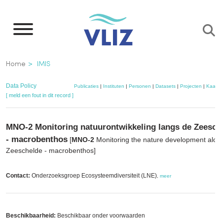
Overslaan
en
naar
de
Kruimelpad
Home
IMIS
inhoud
gaan
Data Policy
Publicaties
|
Instituten
|
Personen
|
Datasets
|
Projecten
|
Kaart
[ meld een fout in dit record ]
MNO-2
Monitoring natuurontwikkeling langs de Zeesc
- macrobenthos
[
MNO-2
Monitoring the nature development alon
Zeeschelde - macrobenthos]
Contact:
Onderzoeksgroep Ecosysteemdiversiteit (LNE)
,
meer
Beschikbaarheid:
Beschikbaar onder voorwaarden