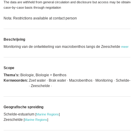
The data are withheld from general circulation and disclosure but access may be obtained
case-by-case basis through negotiation
Nota: Restrictions available at contact person
Beschrijving
Monitoring van de ontwikkeling van macrobenthos langs de Zeeschelde
meer
Scope
Thema's:
Biologie, Biologie > Benthos
Kernwoorden:
Zoet water · Brak water · Macrobenthos · Monitoring · Schelde-e
· Zeeschelde ·
Geografische spreiding
Schelde-estuarium
[
Marine Regions
]
Zeeschelde
[
Marine Regions
]