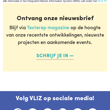
Alle informatie in het
Integrated Marine Information System
(IMIS) valt onder het
VLIZ Priva
Ontvang onze nieuwsbrief
Blijf via
Testerep magazine
op de hoogte
van onze recentste ontwikkelingen, nieuwste
projecten en aankomende events.
SCHRIJF JE IN
Volg VLIZ op sociale media!