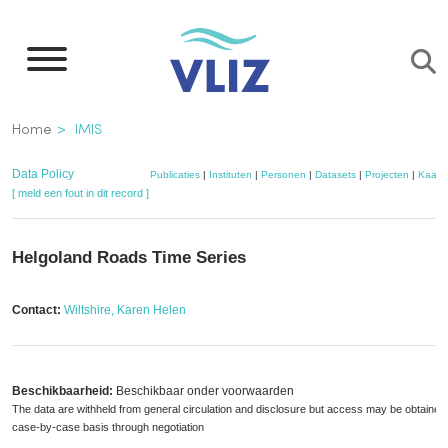
Overslaan
en
naar
de
Kruimelpad
Home
IMIS
inhoud
gaan
Data Policy
Publicaties
|
Instituten
|
Personen
|
Datasets
|
Projecten
|
Kaart
[ meld een fout in dit record ]
Helgoland Roads Time Series
Contact:
Wiltshire, Karen Helen
Beschikbaarheid:
Beschikbaar onder voorwaarden
The data are withheld from general circulation and disclosure but access may be obtained
case-by-case basis through negotiation