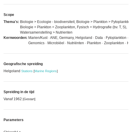
Scope
Thema's:
Biologie > Ecologie - biodiversiteit, Biologie > Plankton > Fytoplankton
Biologie > Plankton > Zooplankton, Fysisch > Hydrografie (bv. T, S),
Watersamenstelling > Nutrienten
Kernwoorden:
Marien/Kust · ANE, Germany, Helgoland · Data · Fytoplankton · 
Genomics · Microbiëel · Nutriënten · Plankton · Zooplankton · H
Geografische spreiding
Helgoland
Stations
[
Marine Regions
]
Spreiding in de tijd
Vanaf 1962
[Gestart]
Parameters