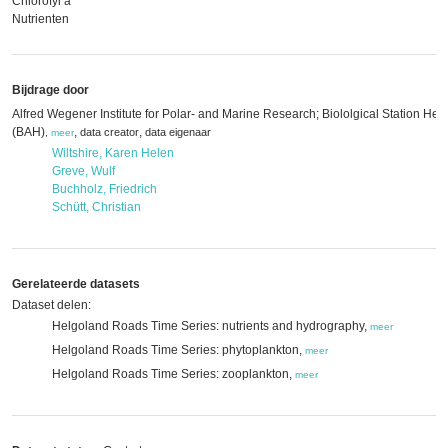
Chlorofyl a
Nutrienten
Bijdrage door
Alfred Wegener Institute for Polar- and Marine Research; Biololgical Station Hel
(BAH)
,
,
data creator
data eigenaar
,
meer
Wiltshire, Karen Helen
Greve, Wulf
Buchholz, Friedrich
Schütt, Christian
Gerelateerde datasets
Dataset delen:
Helgoland Roads Time Series: nutrients and hydrography,
meer
Helgoland Roads Time Series: phytoplankton,
meer
Helgoland Roads Time Series: zooplankton,
meer