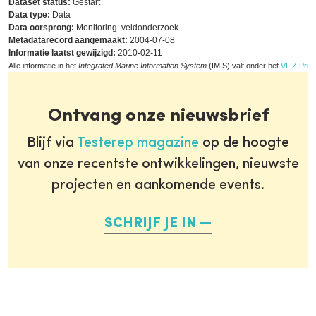
Dataset status:
Gestart
Data type:
Data
Data oorsprong:
Monitoring: veldonderzoek
Metadatarecord aangemaakt:
2004-07-08
Informatie laatst gewijzigd:
2010-02-11
Alle informatie in het
Integrated Marine Information System
(IMIS) valt onder het
VLIZ Priva
Ontvang onze nieuwsbrief
Blijf via
Testerep magazine
op de hoogte
van onze recentste ontwikkelingen, nieuwste
projecten en aankomende events.
SCHRIJF JE IN