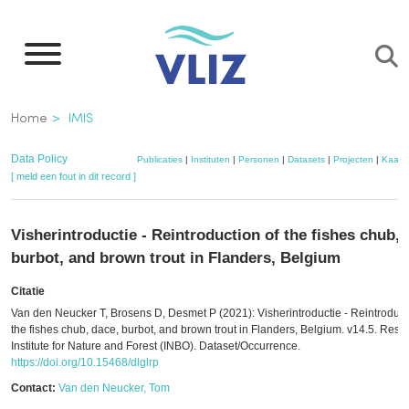
Overslaan
en
naar
de
Kruimelpad
Home
IMIS
inhoud
gaan
Data Policy
Publicaties
|
Instituten
|
Personen
|
Datasets
|
Projecten
|
Kaart
[ meld een fout in dit record ]
Visherintroductie - Reintroduction of the fishes chub, 
burbot, and brown trout in Flanders, Belgium
Citatie
Van den Neucker T, Brosens D, Desmet P (2021): Visherintroductie - Reintroduct
the fishes chub, dace, burbot, and brown trout in Flanders, Belgium. v14.5. Rese
Institute for Nature and Forest (INBO). Dataset/Occurrence.
https://doi.org/10.15468/dlglrp
Contact:
Van den Neucker, Tom