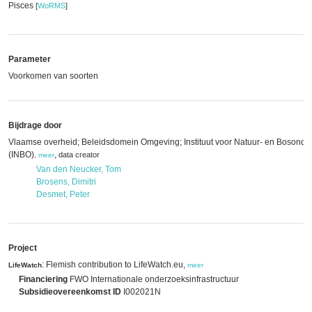
Pisces
[
WoRMS
]
Parameter
Voorkomen van soorten
Bijdrage door
Vlaamse overheid; Beleidsdomein Omgeving; Instituut voor Natuur- en Bosonde
(INBO)
,
data creator
,
meer
Van den Neucker, Tom
Brosens, Dimitri
Desmet, Peter
Project
: Flemish contribution to LifeWatch.eu,
LifeWatch
meer
Financiering
FWO Internationale onderzoeksinfrastructuur
Subsidieovereenkomst ID
I002021N