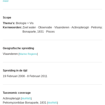
meer
Scope
Thema's:
Biologie > Vis
Kernwoorden:
Zoet water · Observatie · Vlaanderen · Actinopterygii · Petromyz
Bonaparte, 1831 · Pisces
Geografische spreiding
Vlaanderen
[
Marine Regions
]
Spreiding in de tijd
19 Februari 2008 - 8 Februari 2011
Taxonomic coverage
Actinopterygii
[
WoRMS
]
Petromyzontidae Bonaparte, 1831
[
WoRMS
]