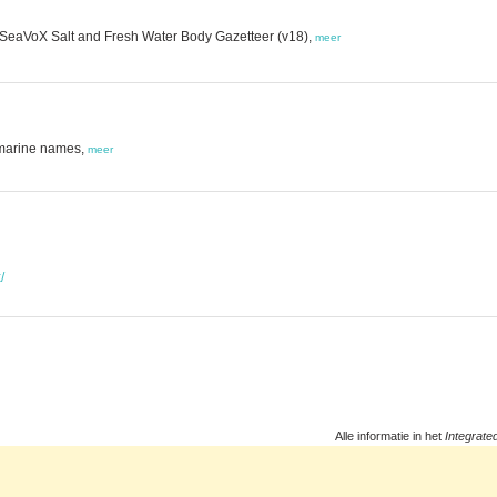
he SeaVoX Salt and Fresh Water Body Gazetteer (v18),
meer
 marine names,
meer
/
Alle informatie in het
Integrate