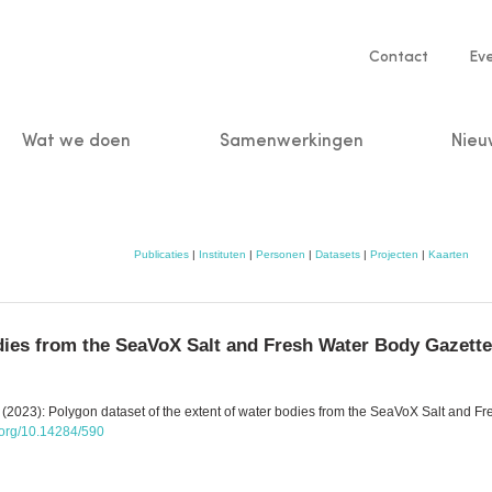
Service
Contact
Ev
navigatio
Wat we doen
Samenwerkingen
Nieu
n
Publicaties
|
Instituten
|
Personen
|
Datasets
|
Projecten
|
Kaarten
odies from the SeaVoX Salt and Fresh Water Body Gazette
2023): Polygon dataset of the extent of water bodies from the SeaVoX Salt and Fr
i.org/10.14284/590