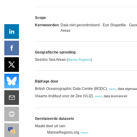
Scope
Kernwoorden:
Data niet gecontroleerd · Esri Shapefile · 
Areas
Geografische spreiding
SeaVox Sea Areas
[
Marine Regions
]
Bijdrage door
British Oceanographic Data Centre (BODC)
,
data eigenaa
,
meer
Vlaams Instituut voor de Zee (VLIZ)
,
data leverancier
,
meer
Gerelateerde datasets
Maakt deel uit van:
MarineRegions.org,
meer