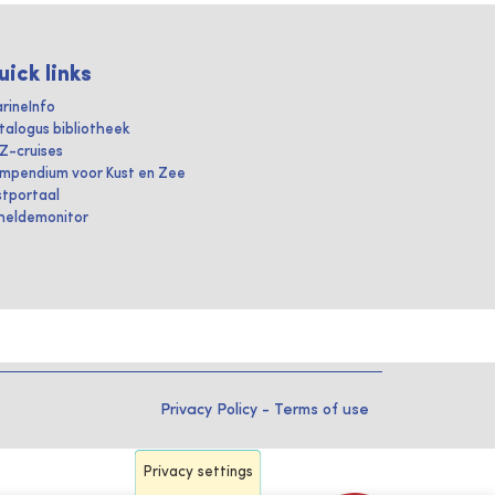
uick links
rineInfo
talogus bibliotheek
IZ-cruises
mpendium voor Kust en Zee
stportaal
heldemonitor
Privacy Policy
-
Terms of use
Privacy settings