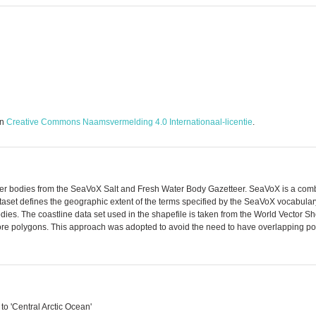
en
Creative Commons Naamsvermelding 4.0 Internationaal-licentie
.
of water bodies from the SeaVoX Salt and Fresh Water Body Gazetteer. SeaVoX is a
set defines the geographic extent of the terms specified by the SeaVoX vocabular
es. The coastline data set used in the shapefile is taken from the World Vector Shor
 more polygons. This approach was adopted to avoid the need to have overlapping p
o 'Central Arctic Ocean'