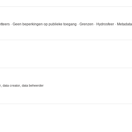
Gazetteers · Geen beperkingen op publieke toegang · Grenzen · Hydrosfeer · Meta
,
,
r
data creator
data beheerder