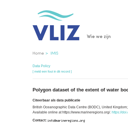
Overslaan
en
naar
de
Main
Wie we zijn
inhoud
gaan
navigatio
Kruimelpad
Home
IMIS
Data Policy
[ meld een fout in dit record ]
Polygon dataset of the extent of water b
Citeerbaar als data publicatie
British Oceanographic Data Centre (BODC), United Kingdom; (
Available online at https://www.marineregions.org/.
https://do
Contact: