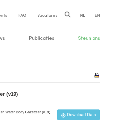
ents
FAQ
Vacatures
NL
EN
n
ws
Publicaties
Steun ons
er (v19)
esh Water Body Gazetteer (v19).
Download Data