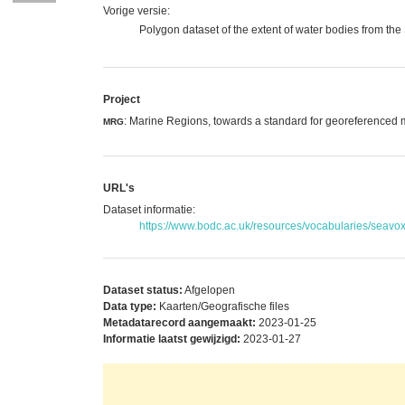
Vorige versie:
Polygon dataset of the extent of water bodies from t
Project
: Marine Regions, towards a standard for georeferenced
MRG
URL's
Dataset informatie:
https://www.bodc.ac.uk/resources/vocabularies/seavox
Dataset status:
Afgelopen
Data type:
Kaarten/Geografische files
Metadatarecord aangemaakt:
2023-01-25
Informatie laatst gewijzigd:
2023-01-27