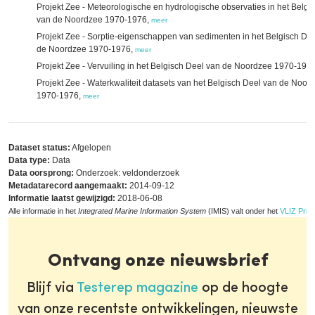
Projekt Zee - Meteorologische en hydrologische observaties in het Belgi
van de Noordzee 1970-1976,
meer
Projekt Zee - Sorptie-eigenschappen van sedimenten in het Belgisch De
de Noordzee 1970-1976,
meer
Projekt Zee - Vervuiling in het Belgisch Deel van de Noordzee 1970-197
Projekt Zee - Waterkwaliteit datasets van het Belgisch Deel van de Noor
1970-1976,
meer
Dataset status:
Afgelopen
Data type:
Data
Data oorsprong:
Onderzoek: veldonderzoek
Metadatarecord aangemaakt:
2014-09-12
Informatie laatst gewijzigd:
2018-06-08
Alle informatie in het
Integrated Marine Information System
(IMIS) valt onder het
VLIZ Priva
Ontvang onze nieuwsbrief
Blijf via
Testerep magazine
op de hoogte
van onze recentste ontwikkelingen, nieuwste