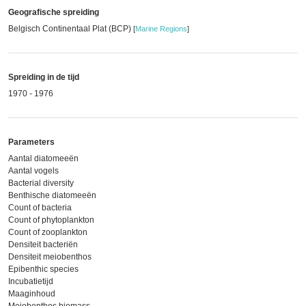
Geografische spreiding
Belgisch Continentaal Plat (BCP)
[
Marine Regions
]
Spreiding in de tijd
1970 - 1976
Parameters
Aantal diatomeeën
Aantal vogels
Bacterial diversity
Benthische diatomeeën
Count of bacteria
Count of phytoplankton
Count of zooplankton
Densiteit bacteriën
Densiteit meiobenthos
Epibenthic species
Incubatietijd
Maaginhoud