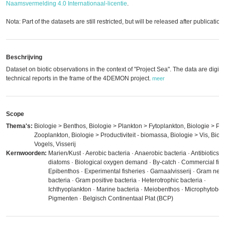
Naamsvermelding 4.0 Internationaal-licentie
.
Nota: Part of the datasets are still restricted, but will be released after publication.
Beschrijving
Dataset on biotic observations in the context of "Project Sea". The data are digiti
technical reports in the frame of the 4DEMON project.
meer
Scope
Thema's:
Biologie > Benthos, Biologie > Plankton > Fytoplankton, Biologie > Pl
Zooplankton, Biologie > Productiviteit - biomassa, Biologie > Vis, Biol
Vogels, Visserij
Kernwoorden:
Marien/Kust · Aerobic bacteria · Anaerobic bacteria · Antibiotics ·
diatoms · Biological oxygen demand · By-catch · Commercial fish
Epibenthos · Experimental fisheries · Garnaalvisserij · Gram neg
bacteria · Gram positive bacteria · Heterotrophic bacteria ·
Ichthyoplankton · Marine bacteria · Meiobenthos · Microphytoben
Pigmenten · Belgisch Continentaal Plat (BCP)