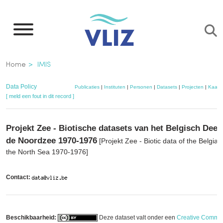
Overslaan
en
naar
de
Kruimelpad
Home
IMIS
inhoud
gaan
Data Policy
Publicaties
|
Instituten
|
Personen
|
Datasets
|
Projecten
|
Kaart
[ meld een fout in dit record ]
Projekt Zee - Biotische datasets van het Belgisch Deel
de Noordzee 1970-1976
[Projekt Zee - Biotic data of the Belgian
the North Sea 1970-1976]
Contact:
Beschikbaarheid:
Deze dataset valt onder een
Creative Commo