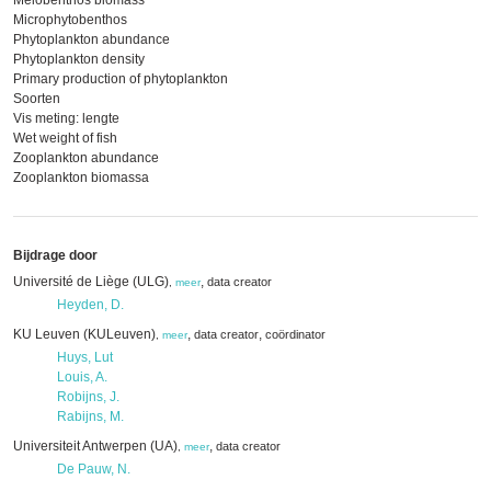
Meiobenthos biomass
Microphytobenthos
Phytoplankton abundance
Phytoplankton density
Primary production of phytoplankton
Soorten
Vis meting: lengte
Wet weight of fish
Zooplankton abundance
Zooplankton biomassa
Bijdrage door
Université de Liège (ULG)
,
data creator
,
meer
Heyden, D.
KU Leuven (KULeuven)
,
,
data creator
coördinator
,
meer
Huys, Lut
Louis, A.
Robijns, J.
Rabijns, M.
Universiteit Antwerpen (UA)
,
data creator
,
meer
De Pauw, N.