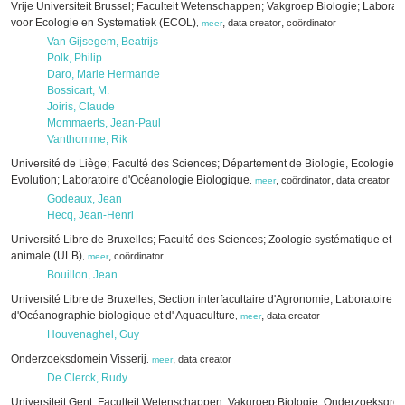
Vrije Universiteit Brussel; Faculteit Wetenschappen; Vakgroep Biologie; Laborat
voor Ecologie en Systematiek (ECOL)
,
,
data creator
coördinator
,
meer
Van Gijsegem, Beatrijs
Polk, Philip
Daro, Marie Hermande
Bossicart, M.
Joiris, Claude
Mommaerts, Jean-Paul
Vanthomme, Rik
Université de Liège; Faculté des Sciences; Département de Biologie, Ecologie e
Evolution; Laboratoire d'Océanologie Biologique
,
,
coördinator
data creator
,
meer
Godeaux, Jean
Hecq, Jean-Henri
Université Libre de Bruxelles; Faculté des Sciences; Zoologie systématique et é
animale (ULB)
,
coördinator
,
meer
Bouillon, Jean
Université Libre de Bruxelles; Section interfacultaire d'Agronomie; Laboratoire
d'Océanographie biologique et d' Aquaculture
,
data creator
,
meer
Houvenaghel, Guy
Onderzoeksdomein Visserij
,
data creator
,
meer
De Clerck, Rudy
Universiteit Gent; Faculteit Wetenschappen; Vakgroep Biologie; Onderzoeksgro