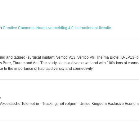
en
Creative Commons Naamsvermelding 4.0 Internationaal-licentie
.
ing and tagged (surgical implant; Vemco V13; Vemco V9; Thelma Biotel ID-LP13) 
s Bure, Thurne and Ant. The study site is a diverse wetland with 100s kms of conne
e to the importance of habitat diversity and connectivity.
n
 · Akoestische Telemetrie · Tracking; het volgen · United Kingdom Exclusive Econom