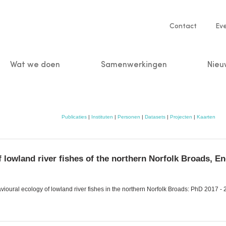
Service
Contact
Ev
navigatio
Wat we doen
Samenwerkingen
Nieu
n
Publicaties
|
Instituten
|
Personen
|
Datasets
|
Projecten
|
Kaarten
 lowland river fishes of the northern Norfolk Broads, E
ehavioural ecology of lowland river fishes in the northern Norfolk Broads: PhD 2017 -