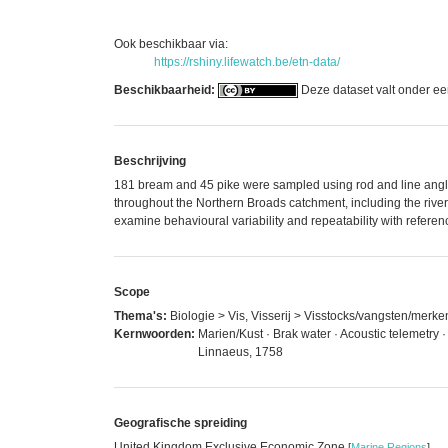
Ook beschikbaar via:
https://rshiny.lifewatch.be/etn-data/
Beschikbaarheid:
Deze dataset valt onder e
Beschrijving
181 bream and 45 pike were sampled using rod and line angl
throughout the Northern Broads catchment, including the river
examine behavioural variability and repeatability with referenc
Scope
Thema's:
Biologie > Vis, Visserij > Visstocks/vangsten/merke
Kernwoorden:
Marien/Kust · Brak water · Acoustic telemetry
Linnaeus, 1758
Geografische spreiding
United Kingdom Exclusive Economic Zone
[
Marine Regions
]