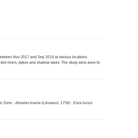
between Nov 2017 and Sep 2018 at various locations
cted rivers, dykes and shallow lakes. The study aims were to
ic Zone ·
Abramis brama
(Linnaeus, 1758) ·
Esox lucius