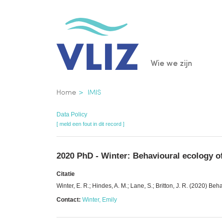
Overslaan
en
naar
de
Main
Wie we zijn
inhoud
gaan
navigatio
Kruimelpad
Home
IMIS
Data Policy
[ meld een fout in dit record ]
2020 PhD - Winter: Behavioural ecology of
Citatie
Winter, E. R.; Hindes, A. M.; Lane, S.; Britton, J. R. (2020) B
Contact:
Winter, Emily