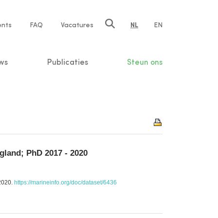
ents
FAQ
Vacatures
NL
EN
n
ws
Publicaties
Steun ons
ngland; PhD 2017 - 2020
 2020.
https://marineinfo.org/doc/dataset/6436