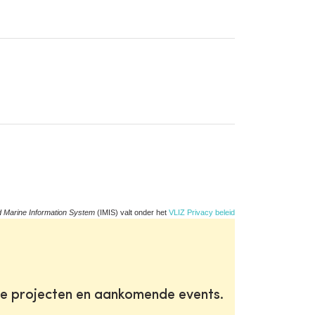
d Marine Information System
(IMIS) valt onder het
VLIZ Privacy beleid
te projecten en aankomende events.