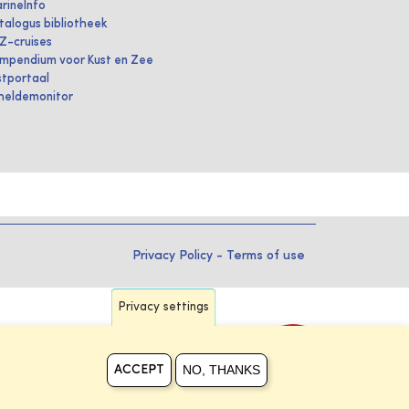
rineInfo
talogus bibliotheek
IZ-cruises
mpendium voor Kust en Zee
stportaal
heldemonitor
Privacy Policy
-
Terms of use
Privacy settings
NO, THANKS
ACCEPT