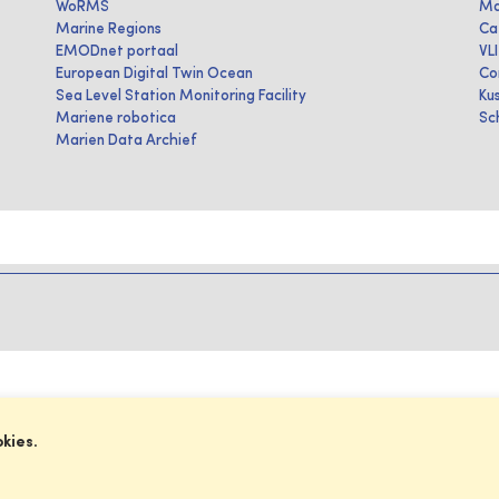
WoRMS
Ma
Marine Regions
Ca
EMODnet portaal
VL
European Digital Twin Ocean
Co
Sea Level Station Monitoring Facility
Ku
Mariene robotica
Sc
Marien Data Archief
okies.