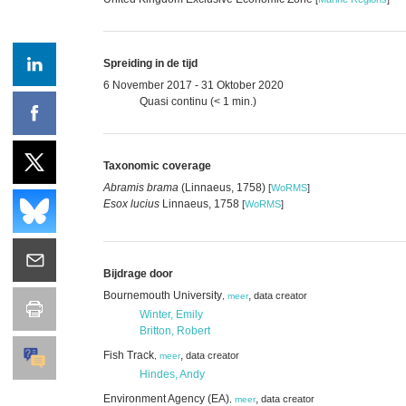
Spreiding in de tijd
6 November 2017 - 31 Oktober 2020
Quasi continu (< 1 min.)
Taxonomic coverage
Abramis brama
(Linnaeus, 1758)
[
WoRMS
]
Esox lucius
Linnaeus, 1758
[
WoRMS
]
Bijdrage door
Bournemouth University
,
data creator
,
meer
Winter, Emily
Britton, Robert
Fish Track
,
data creator
,
meer
Hindes, Andy
Environment Agency (EA)
,
data creator
,
meer