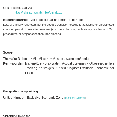
Ook beschikbaar via:
https://rshiny.lifewatch.be/etn-data/
Beschikbaarheid:
Vrij beschikbaar na embargo periode
Data are initially restricted, but the access condition relaxes to academic or unrestricted 
specified period of time after an event (such as collection, publication, completion of QC
procedures or project cessation) has elapsed
Scope
Thema's:
Biologie > Vis, Visserij > Visstocks/vangsten/merken
Kernwoorden:
Marien/Kust · Brak water · Acoustic telemetry · Akoestische Teleme
Tracking; het volgen · United Kingdom Exclusive Economic Zone
Pisces
Geografische spreiding
United Kingdom Exclusive Economic Zone
[
Marine Regions
]
Spreiding in de tijd