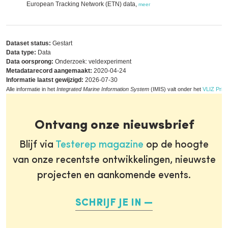
European Tracking Network (ETN) data,
meer
Dataset status:
Gestart
Data type:
Data
Data oorsprong:
Onderzoek: veldexperiment
Metadatarecord aangemaakt:
2020-04-24
Informatie laatst gewijzigd:
2026-07-30
Alle informatie in het
Integrated Marine Information System
(IMIS) valt onder het
VLIZ Priva
Ontvang onze nieuwsbrief
Blijf via
Testerep magazine
op de hoogte
van onze recentste ontwikkelingen, nieuwste
projecten en aankomende events.
SCHRIJF JE IN