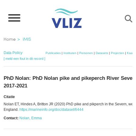
Overslaan
en
naar
de
Kruimelpad
Home
IMIS
inhoud
gaan
Data Policy
Publicaties
|
Instituten
|
Personen
|
Datasets
|
Projecten
|
Kaart
[ meld een fout in dit record ]
PhD Nolan: PhD Nolan pike and pikeperch River Sever
2017-2021
Citatie
Nolan ET, Hindes A, Britton JR (2020) PhD pike and pikperch in the Severn, wes
England.
https://marineinfo.org/doc/dataset/6444
Contact:
Nolan, Emma