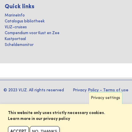
Quick links
MarineInfo
Catalogus bibliotheek
VLIZ-cruises
Compendium voor Kust en Zee
Kustportaal
Scheldemonitor
© 2023 VLIZ. All rights reserved
Privacy Policy
-
Terms of use
Privacy settings
This website only uses strictly necessary cookies.
Learn more in our privacy policy
NO, THANKS
ACCEPT