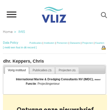
Overslaan
en
naar
de
Kruimelpad
Home
IMIS
inhoud
gaan
Data Policy
Publicaties
|
Instituten
|
Personen
|
Datasets
|
Projecten
|
Kaarten
[ meld een fout in dit record ]
dhr. Keppers, Chris
Vorig instituut
Publicaties
Projecten
(3)
(6)
International Marine & Dredging Consultants NV (IMDC)
,
meer
Functie
: Projectingenieur
Ontvang onze nieuwsbrief