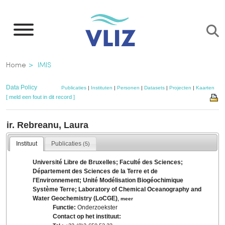
Overslaan
en
naar
de
Kruimelpad
Home
IMIS
inhoud
gaan
Data Policy
Publicaties
|
Instituten
|
Personen
|
Datasets
|
Projecten
|
Kaarten
[ meld een fout in dit record ]
ir. Rebreanu, Laura
Instituut
Publicaties
(5)
Université Libre de Bruxelles; Faculté des Sciences;
Département des Sciences de la Terre et de
l'Environnement; Unité Modélisation Biogéochimique
Système Terre; Laboratory of Chemical Oceanography and
Water Geochemistry (LoCGE)
,
meer
Functie:
Onderzoekster
Contact op het instituut: