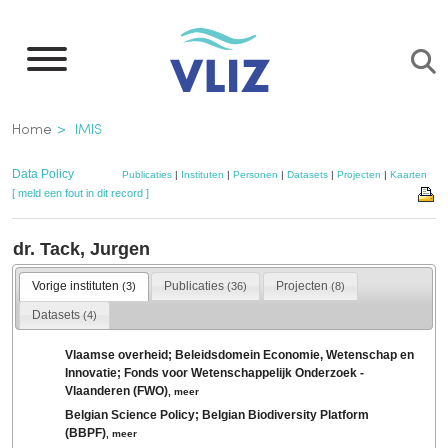
Overslaan
en
naar
de
Kruimelpad
Home
IMIS
inhoud
gaan
Data Policy
Publicaties
|
Instituten
|
Personen
|
Datasets
|
Projecten
|
Kaarten
[ meld een fout in dit record ]
dr. Tack, Jurgen
Vorige instituten
Publicaties
Projecten
(3)
(36)
(8)
Datasets
(4)
Vlaamse overheid; Beleidsdomein Economie, Wetenschap en
Innovatie; Fonds voor Wetenschappelijk Onderzoek -
Vlaanderen (FWO)
,
meer
Belgian Science Policy; Belgian Biodiversity Platform
(BBPF)
,
meer