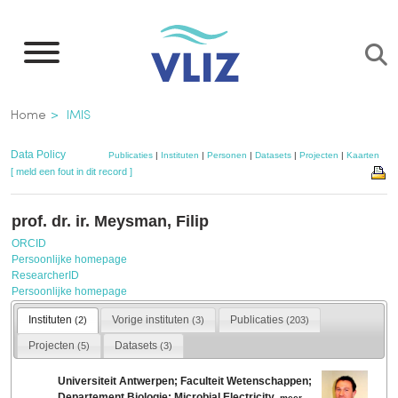
Overslaan
en
naar
de
Kruimelpad
Home
IMIS
inhoud
gaan
Data Policy
Publicaties
|
Instituten
|
Personen
|
Datasets
|
Projecten
|
Kaarten
[ meld een fout in dit record ]
prof. dr. ir. Meysman, Filip
ORCID
Persoonlijke homepage
ResearcherID
Persoonlijke homepage
Instituten
Vorige instituten
Publicaties
(2)
(3)
(203)
Projecten
Datasets
(5)
(3)
Universiteit Antwerpen; Faculteit Wetenschappen;
Departement Biologie; Microbial Electricity
,
meer