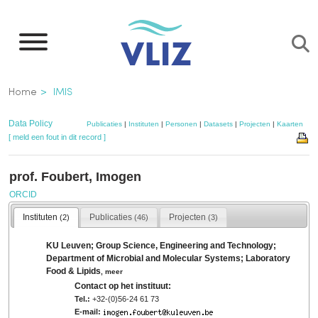
Overslaan
en
naar
de
Kruimelpad
Home
IMIS
inhoud
gaan
Data Policy
Publicaties
|
Instituten
|
Personen
|
Datasets
|
Projecten
|
Kaarten
[ meld een fout in dit record ]
prof. Foubert, Imogen
ORCID
Instituten
Publicaties
Projecten
(2)
(46)
(3)
KU Leuven; Group Science, Engineering and Technology;
Department of Microbial and Molecular Systems; Laboratory
Food & Lipids
,
meer
Contact op het instituut:
Tel.:
+32-(0)56-24 61 73
E-mail: