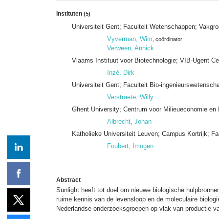
Instituten
(5)
Universiteit Gent; Faculteit Wetenschappen; Vakgro
Vyverman, Wim
, coördinator
Verween, Annick
Vlaams Instituut voor Biotechnologie; VIB-Ugent C
Inzé, Dirk
Universiteit Gent; Faculteit Bio-ingenieurswetens
Verstraete, Willy
Ghent University; Centrum voor Milieueconomie e
Albrecht, Johan
Katholieke Universiteit Leuven; Campus Kortrijk; F
Foubert, Imogen
Abstract
Sunlight heeft tot doel om nieuwe biologische hulpbronnen
ruime kennis van de levensloop en de moleculaire biolog
Nederlandse onderzoeksgroepen op vlak van productie van