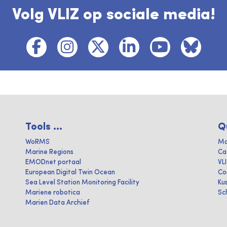
Volg VLIZ op sociale media!
Tools ...
Q
WoRMS
Ma
Marine Regions
Ca
EMODnet portaal
VL
European Digital Twin Ocean
Co
Sea Level Station Monitoring Facility
Ku
Mariene robotica
Sc
Marien Data Archief