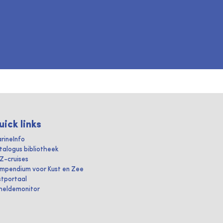
uick links
rineInfo
talogus bibliotheek
IZ-cruises
mpendium voor Kust en Zee
stportaal
heldemonitor