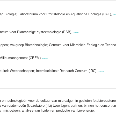
ep Biologie; Laboratorium voor Protistologie en Aquatische Ecologie (PAE)
,
me
entrum voor Plantaardige systeembiologie (PSB)
,
meer
chappen; Vakgroep Biotechnologie; Centrum voor Microbiële Ecologie en Techn
n Milieumanagement (CEEM)
,
meer
aculteit Wetenschappen; Interdisciplinair Research Centrum (IRC)
,
meer
 en technologieën voor de cultuur van microalgen in gesloten fotobioreactoren
ie van diatomeeën (kiezelwieren) bij twee Ugent partners binnen het consor
 microalgen, analyse van lipiden en productie van bio-energie.