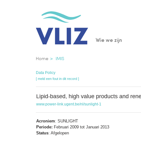
Overslaan
en
naar
de
Main
Wie we zijn
inhoud
gaan
navigatio
Kruimelpad
Home
IMIS
Data Policy
[ meld een fout in dit record ]
Lipid-based, high value products and re
www.power-link.ugent.be/nl/sunlight-1
Acroniem
: SUNLIGHT
Periode:
Februari 2009 tot Januari 2013
Status
: Afgelopen