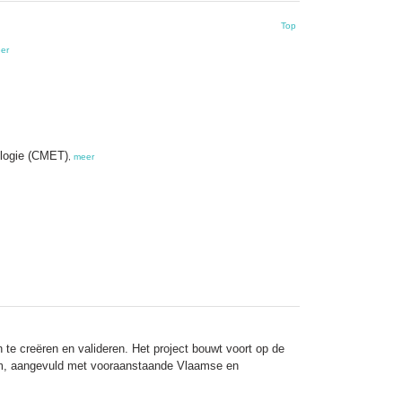
Top
er
ologie (CMET)
,
meer
 te creëren en valideren. Het project bouwt voort op de
tium, aangevuld met vooraanstaande Vlaamse en