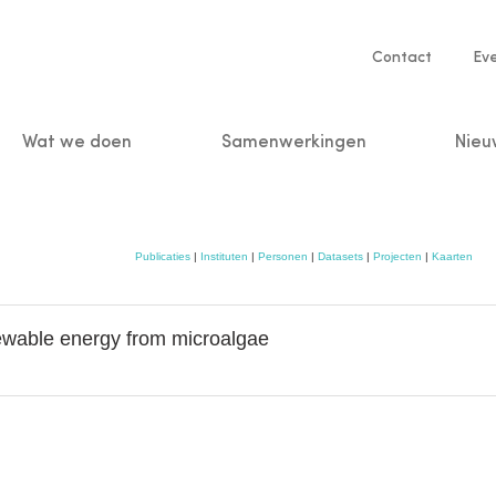
Service
Contact
Ev
navigatio
Wat we doen
Samenwerkingen
Nieu
n
Publicaties
|
Instituten
|
Personen
|
Datasets
|
Projecten
|
Kaarten
newable energy from microalgae