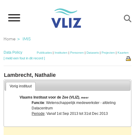
Overslaan
en
naar
de
Kruimelpad
Home
IMIS
inhoud
gaan
Data Policy
Publicaties
|
Instituten
|
Personen
|
Datasets
|
Projecten
|
Kaarten
[ meld een fout in dit record ]
Lambrecht, Nathalie
Vorig instituut
Vlaams Instituut voor de Zee (VLIZ)
,
meer
Functie
: Wetenschappelijk medewerkster - afdeling
Datacentrum
Periode
: Vanaf 1st Sep 2013 tot 31st Dec 2013