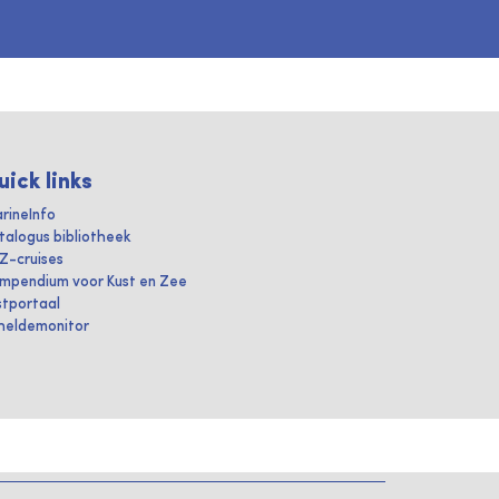
uick links
rineInfo
talogus bibliotheek
IZ-cruises
mpendium voor Kust en Zee
stportaal
heldemonitor