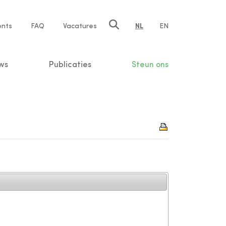
ents
FAQ
Vacatures
NL
EN
n
ws
Publicaties
Steun ons