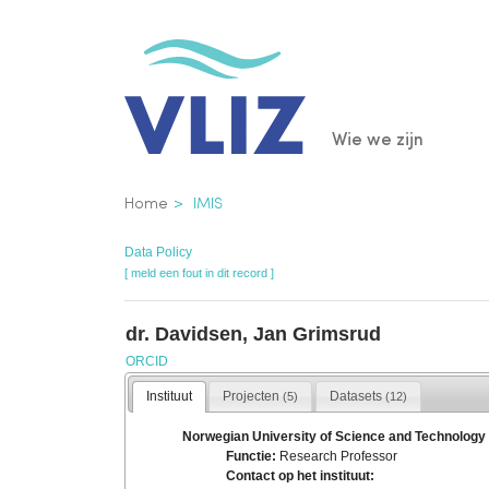
Overslaan
en
naar
de
Main
Wie we zijn
inhoud
gaan
navigatio
Kruimelpad
Home
IMIS
Data Policy
[ meld een fout in dit record ]
dr. Davidsen, Jan Grimsrud
ORCID
Instituut
Projecten
Datasets
(5)
(12)
Norwegian University of Science and Technology
Functie:
Research Professor
Contact op het instituut: