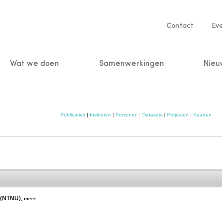
Service
Contact
Ev
navigatio
Wat we doen
Samenwerkingen
Nieu
n
Publicaties
|
Instituten
|
Personen
|
Datasets
|
Projecten
|
Kaarten
 (NTNU)
,
meer