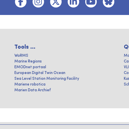
Tools ...
Q
WoRMS
Ma
Marine Regions
Ca
EMODnet portaal
VL
European Digital Twin Ocean
Co
Sea Level Station Monitoring Facility
Ku
Mariene robotica
Sc
Marien Data Archief